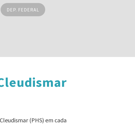
DEP. FEDERAL
 Cleudismar
ã Cleudismar (PHS) em cada