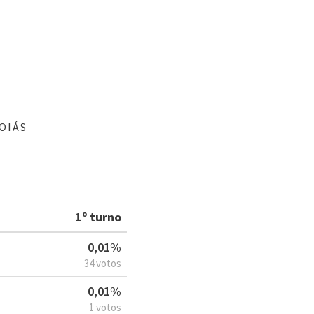
OIÁS
1º turno
0,01%
34 votos
0,01%
1 votos