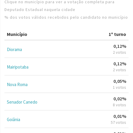
Clique no município para ver a votação completa para
Deputado Estadual naquela cidade
% dos votos válidos recebidos pelo candidato no município
Município
1º turno
0,12%
Diorama
2 votos
0,12%
Mairipotaba
2 votos
0,05%
Nova Roma
1 votos
0,02%
Senador Canedo
8 votos
0,01%
Goiânia
57 votos