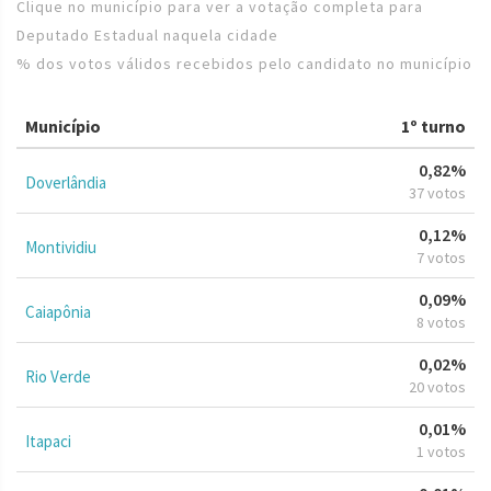
Clique no município para ver a votação completa para
Deputado Estadual naquela cidade
% dos votos válidos recebidos pelo candidato no município
Município
1º turno
0,82%
Doverlândia
37 votos
0,12%
Montividiu
7 votos
0,09%
Caiapônia
8 votos
0,02%
Rio Verde
20 votos
0,01%
Itapaci
1 votos