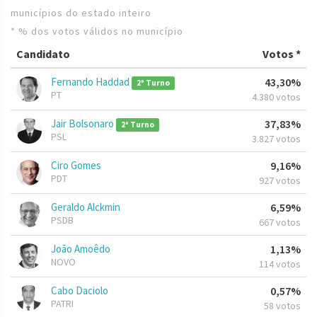
municípios do estado inteiro
* % dos votos válidos no município
Candidato
Votos *
Fernando Haddad
43,30%
2º Turno
PT
4.380 votos
Jair Bolsonaro
37,83%
2º Turno
PSL
3.827 votos
Ciro Gomes
9,16%
PDT
927 votos
Geraldo Alckmin
6,59%
PSDB
667 votos
João Amoêdo
1,13%
NOVO
114 votos
Cabo Daciolo
0,57%
PATRI
58 votos