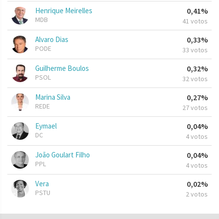
Henrique Meirelles
0,41%
MDB
41 votos
Alvaro Dias
0,33%
PODE
33 votos
Guilherme Boulos
0,32%
PSOL
32 votos
Marina Silva
0,27%
REDE
27 votos
Eymael
0,04%
DC
4 votos
João Goulart Filho
0,04%
PPL
4 votos
Vera
0,02%
PSTU
2 votos