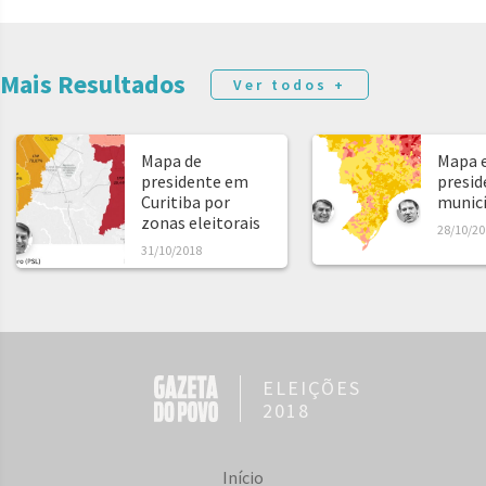
Mais Resultados
Ver todos +
Mapa de
Mapa e
presidente em
presid
Curitiba por
municíp
zonas eleitorais
28/10/20
31/10/2018
ELEIÇÕES
2018
Início