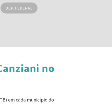
DEP. FEDERAL
Canziani no
(PTB) em cada município do