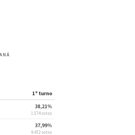
RANÁ
1º turno
38,21%
1.574 votos
37,99%
9.472 votos