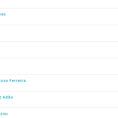
ves
roso Ferreira
z Adão
zini