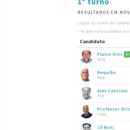
1º turno
RESULTADOS EM NOV
Clique no nome do candida
* % dos votos válidos no 
Candidato
Flavio Arns
El
REDE
Requião
MDB
Alex Canziani
PTB
Professor Ori
PODE
Zé Boni