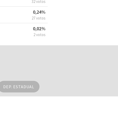
32 votos
0,24%
27 votos
0,02%
2 votos
DEP. ESTADUAL