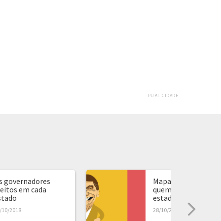
PUBLICIDADE
s governadores
Mapa de presidente:
leitos em cada
quem ganhou em ca
stado
estado...
/10/2018
28/10/2018