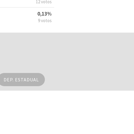
12 votos
0,13%
9 votos
DEP. ESTADUAL