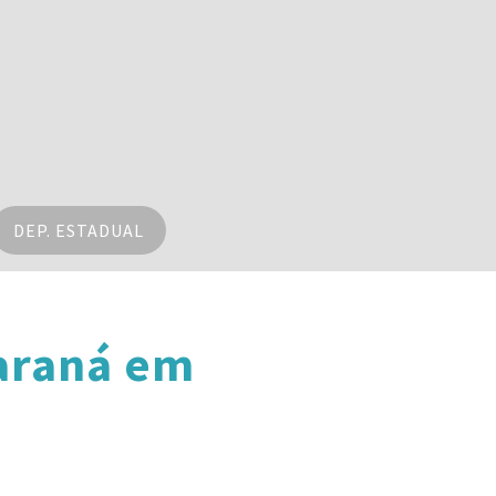
DEP. ESTADUAL
araná em