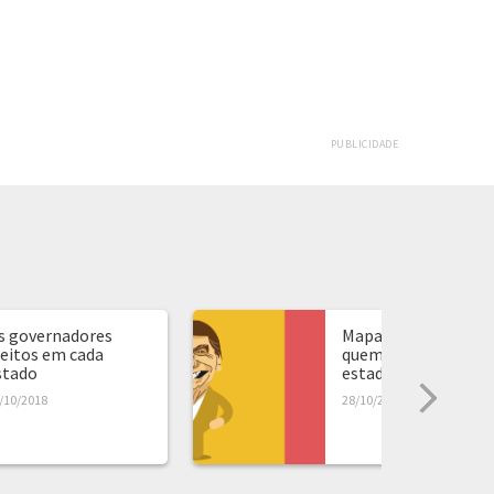
PUBLICIDADE
s governadores
Mapa de presidente:
leitos em cada
quem ganhou em ca
stado
estado...
/10/2018
28/10/2018