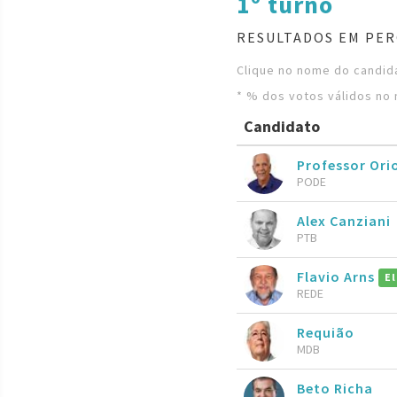
1º turno
RESULTADOS EM PER
Clique no nome do candida
* % dos votos válidos no 
Candidato
Professor Ori
PODE
Alex Canziani
PTB
Flavio Arns
El
REDE
Requião
MDB
Beto Richa