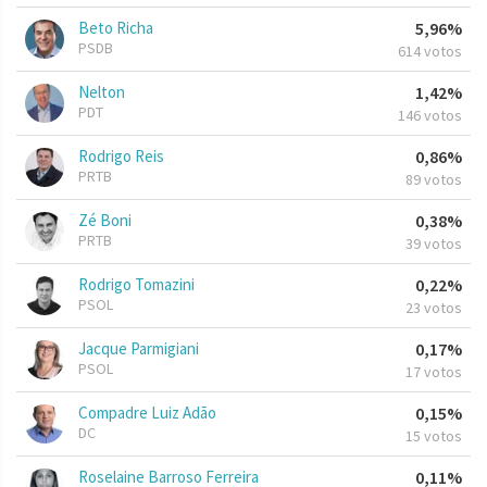
Beto Richa
5,96%
PSDB
614 votos
Nelton
1,42%
PDT
146 votos
Rodrigo Reis
0,86%
PRTB
89 votos
Zé Boni
0,38%
PRTB
39 votos
Rodrigo Tomazini
0,22%
PSOL
23 votos
Jacque Parmigiani
0,17%
PSOL
17 votos
Compadre Luiz Adão
0,15%
DC
15 votos
Roselaine Barroso Ferreira
0,11%