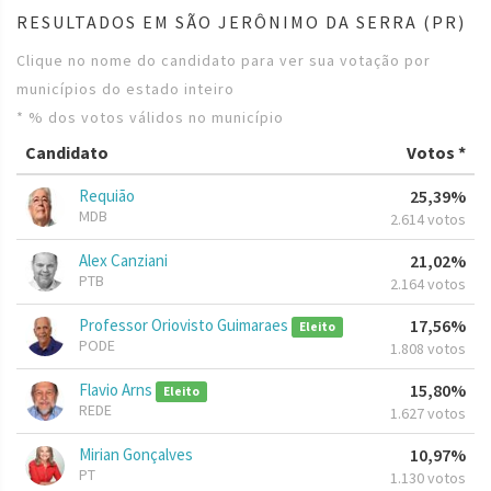
RESULTADOS EM SÃO JERÔNIMO DA SERRA (PR)
Clique no nome do candidato para ver sua votação por
municípios do estado inteiro
* % dos votos válidos no município
Candidato
Votos *
Requião
25,39%
MDB
2.614 votos
Alex Canziani
21,02%
PTB
2.164 votos
Professor Oriovisto Guimaraes
17,56%
Eleito
PODE
1.808 votos
Flavio Arns
15,80%
Eleito
REDE
1.627 votos
Mirian Gonçalves
10,97%
PT
1.130 votos