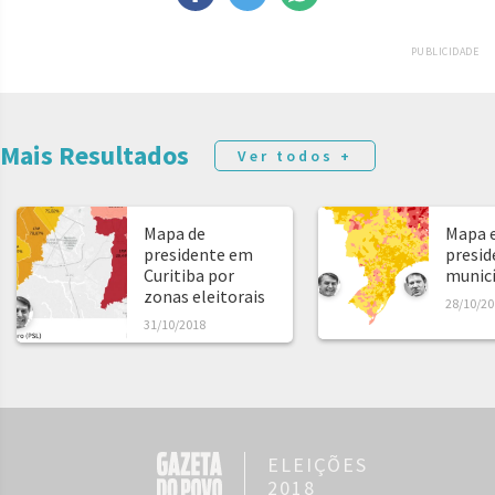
PUBLICIDADE
Mais Resultados
Ver todos +
Mapa de
Mapa e
presidente em
presid
Curitiba por
municíp
zonas eleitorais
28/10/20
31/10/2018
ELEIÇÕES
2018