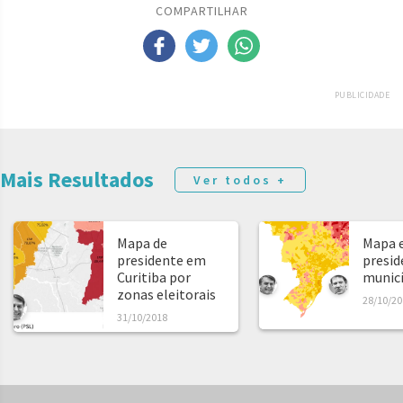
COMPARTILHAR
PUBLICIDADE
Mais Resultados
Ver todos +
Mapa de
Mapa e
presidente em
presid
Curitiba por
municíp
zonas eleitorais
28/10/20
31/10/2018