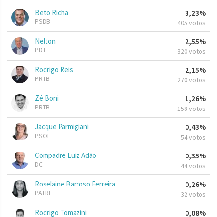
Beto Richa
3,23%
PSDB
405 votos
Nelton
2,55%
PDT
320 votos
Rodrigo Reis
2,15%
PRTB
270 votos
Zé Boni
1,26%
PRTB
158 votos
Jacque Parmigiani
0,43%
PSOL
54 votos
Compadre Luiz Adão
0,35%
DC
44 votos
Roselaine Barroso Ferreira
0,26%
PATRI
32 votos
Rodrigo Tomazini
0,08%