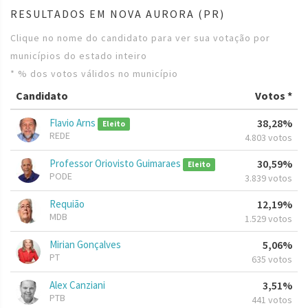
RESULTADOS EM NOVA AURORA (PR)
Clique no nome do candidato para ver sua votação por
municípios do estado inteiro
* % dos votos válidos no município
Candidato
Votos *
Flavio Arns
38,28%
Eleito
REDE
4.803 votos
Professor Oriovisto Guimaraes
30,59%
Eleito
PODE
3.839 votos
Requião
12,19%
MDB
1.529 votos
Mirian Gonçalves
5,06%
PT
635 votos
Alex Canziani
3,51%
PTB
441 votos