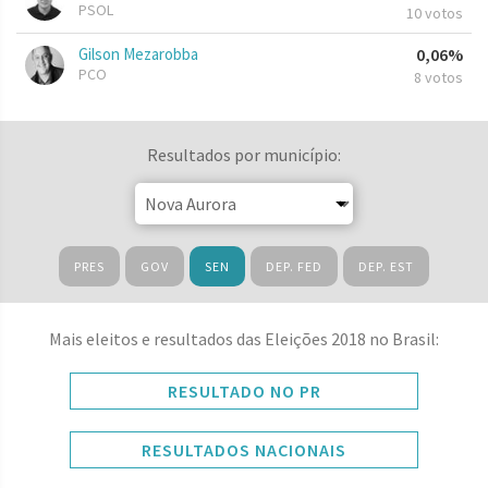
PSOL
10 votos
Gilson Mezarobba
0,06%
PCO
8 votos
Resultados por município:
PRES
GOV
SEN
DEP. FED
DEP. EST
Mais eleitos e resultados das Eleições 2018 no Brasil:
RESULTADO NO PR
RESULTADOS NACIONAIS