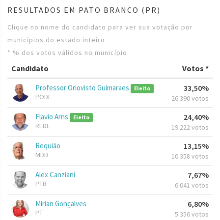
RESULTADOS EM PATO BRANCO (PR)
Clique no nome do candidato para ver sua votação por
municípios do estado inteiro
* % dos votos válidos no município
Candidato
Votos *
Professor Oriovisto Guimaraes
33,50%
Eleito
PODE
26.390 votos
Flavio Arns
24,40%
Eleito
REDE
19.222 votos
Requião
13,15%
MDB
10.358 votos
Alex Canziani
7,67%
PTB
6.041 votos
Mirian Gonçalves
6,80%
PT
5.356 votos