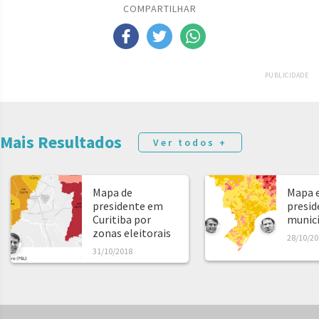
COMPARTILHAR
PUBLICIDADE
Mais Resultados
Ver todos +
Mapa de
Mapa e
presidente em
presid
Curitiba por
municíp
zonas eleitorais
28/10/20
31/10/2018