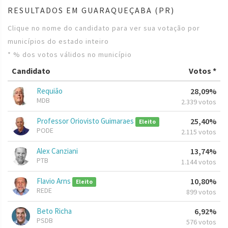
RESULTADOS EM GUARAQUEÇABA (PR)
Clique no nome do candidato para ver sua votação por
municípios do estado inteiro
* % dos votos válidos no município
Candidato
Votos *
Requião
28,09%
MDB
2.339 votos
Professor Oriovisto Guimaraes
25,40%
Eleito
PODE
2.115 votos
Alex Canziani
13,74%
PTB
1.144 votos
Flavio Arns
10,80%
Eleito
REDE
899 votos
Beto Richa
6,92%
PSDB
576 votos