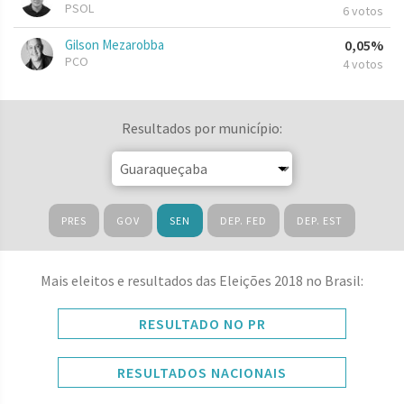
PSOL
6 votos
Gilson Mezarobba
0,05%
PCO
4 votos
Resultados por município:
PRES
GOV
SEN
DEP. FED
DEP. EST
Mais eleitos e resultados das Eleições 2018 no Brasil:
RESULTADO NO PR
RESULTADOS NACIONAIS