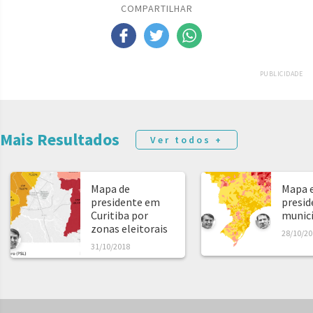
COMPARTILHAR
PUBLICIDADE
Mais Resultados
Ver todos +
Mapa de
Mapa e
presidente em
presid
Curitiba por
municíp
zonas eleitorais
28/10/20
31/10/2018