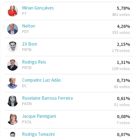
Mirian Gonçalves
5,78%
PT
481 votos
Nelton
4,26%
PDT
355 votos
Zé Boni
2,15%
PRTB
179 votos
Rodrigo Reis
1,31%
PRTB
109 votos
Compadre Luiz Adão
0,73%
DC
61 votos
Roselaine Barroso Ferreira
0,61%
PATRI
51 votos
Jacque Parmigiani
0,08%
PSOL
7 votos
Rodrigo Tomazini
0,07%