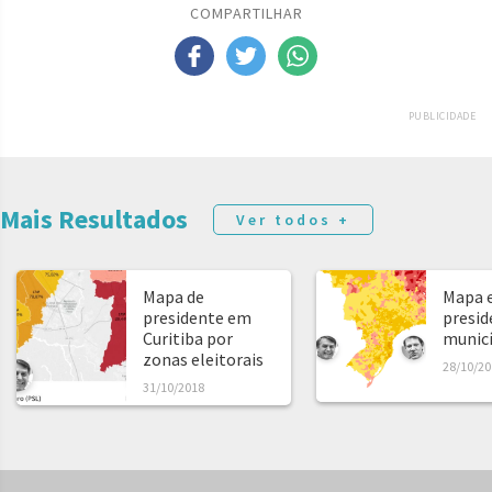
COMPARTILHAR
PUBLICIDADE
Mais Resultados
Ver todos +
Mapa de
Mapa e
presidente em
presid
Curitiba por
municíp
zonas eleitorais
28/10/20
31/10/2018