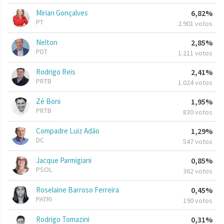
Mirian Gonçalves
6,82%
PT
2.901 votos
Nelton
2,85%
PDT
1.211 votos
Rodrigo Reis
2,41%
PRTB
1.024 votos
Zé Boni
1,95%
PRTB
830 votos
Compadre Luiz Adão
1,29%
DC
547 votos
Jacque Parmigiani
0,85%
PSOL
362 votos
Roselaine Barroso Ferreira
0,45%
PATRI
190 votos
Rodrigo Tomazini
0,31%