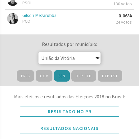
PSOL
130 votos
Gilson Mezarobba
0,06%
PCO
24 votos
Resultados por município:
PRES
GOV
SEN
DEP. FED
DEP. EST
Mais eleitos e resultados das Eleições 2018 no Brasil:
RESULTADO NO PR
RESULTADOS NACIONAIS