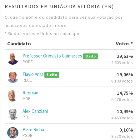
RESULTADOS EM UNIÃO DA VITÓRIA (PR)
Clique no nome do candidato para ver sua votação por
municípios do estado inteiro
* % dos votos válidos no município
Candidato
Votos *
Professor Oriovisto Guimaraes
29,63%
Eleito
PODE
12.603 votos
Flavio Arns
19,06%
Eleito
REDE
8.108 votos
Requião
14,75%
MDB
6.276 votos
Alex Canziani
10,49%
PTB
4.463 votos
Beto Richa
9,10%
PSDB
3.870 votos