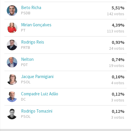
Beto Richa
5,51%
PSDB
142 votos
Mirian Gonçalves
4,39%
PT
113 votos
Rodrigo Reis
0,93%
PRTB
24 votos
Nelton
0,74%
PDT
19 votos
Jacque Parmigiani
0,16%
PSOL
4 votos
Compadre Luiz Adão
0,12%
DC
3 votos
Rodrigo Tomazini
0,12%
PSOL
3 votos