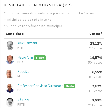
RESULTADOS EM MIRASELVA (PR)
Clique no nome do candidato para ver sua votação por
municípios do estado inteiro
* % dos votos válidos no município
Candidato
Votos *
Alex Canziani
28,12%
PTB
724 votos
Flavio Arns
19,57%
Eleito
REDE
504 votos
Requião
18,95%
MDB
488 votos
Professor Oriovisto Guimaraes
12,82%
Eleito
PODE
330 votos
Zé Boni
8,58%
PRTB
221 votos