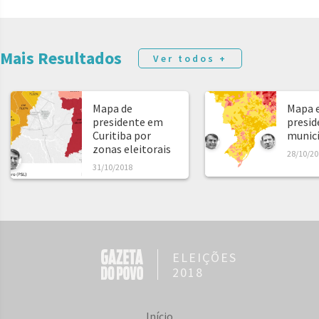
Mais Resultados
Ver todos +
Mapa de
Mapa e
presidente em
presid
Curitiba por
municíp
zonas eleitorais
28/10/20
31/10/2018
ELEIÇÕES
2018
Início