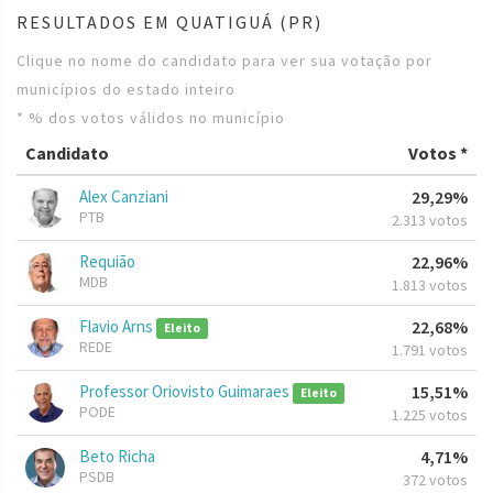
RESULTADOS EM QUATIGUÁ (PR)
Clique no nome do candidato para ver sua votação por
municípios do estado inteiro
* % dos votos válidos no município
Candidato
Votos *
Alex Canziani
29,29%
PTB
2.313 votos
Requião
22,96%
MDB
1.813 votos
Flavio Arns
22,68%
Eleito
REDE
1.791 votos
Professor Oriovisto Guimaraes
15,51%
Eleito
PODE
1.225 votos
Beto Richa
4,71%
PSDB
372 votos