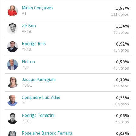
Mirian Gonçalves
1,53%
PT
121 votos
Zé Boni
1,14%
PRTB
90 votos
Rodrigo Reis
0,92%
PRTB
73 votos
Nelton
0,58%
PDT
46 votos
Jacque Parmigiani
0,30%
PSOL
24 votos
Compadre Luiz Adão
0,23%
DC
18 votos
Rodrigo Tomazini
0,06%
PSOL
5 votos
Roselaine Barroso Ferreira
0,05%