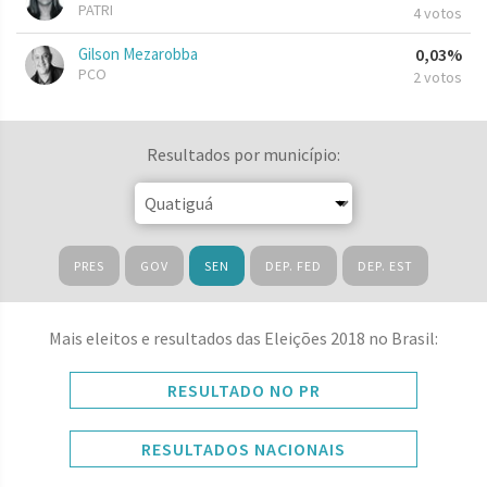
PATRI
4 votos
Gilson Mezarobba
0,03%
PCO
2 votos
Resultados por município:
PRES
GOV
SEN
DEP. FED
DEP. EST
Mais eleitos e resultados das Eleições 2018 no Brasil:
RESULTADO NO PR
RESULTADOS NACIONAIS