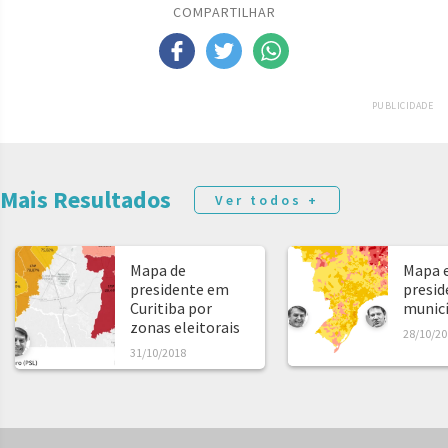
COMPARTILHAR
PUBLICIDADE
Mais Resultados
Ver todos +
Mapa de
Mapa e
presidente em
presid
Curitiba por
municíp
zonas eleitorais
28/10/20
31/10/2018