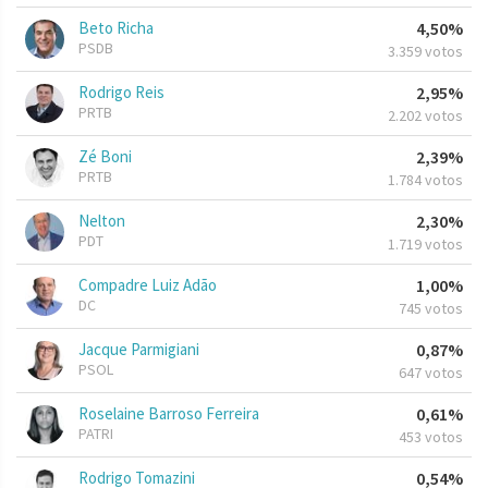
Beto Richa
4,50%
PSDB
3.359 votos
Rodrigo Reis
2,95%
PRTB
2.202 votos
Zé Boni
2,39%
PRTB
1.784 votos
Nelton
2,30%
PDT
1.719 votos
Compadre Luiz Adão
1,00%
DC
745 votos
Jacque Parmigiani
0,87%
PSOL
647 votos
Roselaine Barroso Ferreira
0,61%
PATRI
453 votos
Rodrigo Tomazini
0,54%