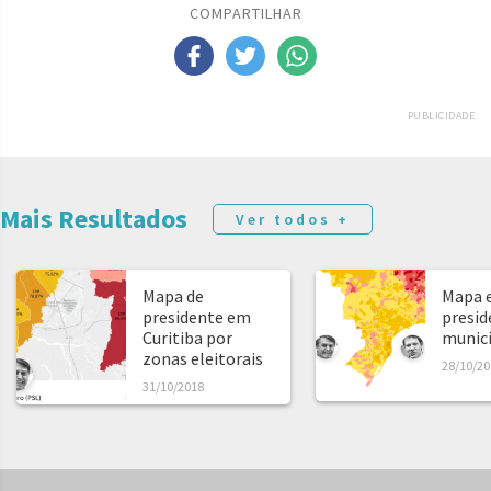
COMPARTILHAR
PUBLICIDADE
Mais Resultados
Ver todos +
Mapa de
Mapa e
presidente em
presid
Curitiba por
municíp
zonas eleitorais
28/10/20
31/10/2018