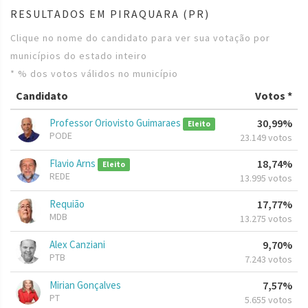
RESULTADOS EM PIRAQUARA (PR)
Clique no nome do candidato para ver sua votação por
municípios do estado inteiro
* % dos votos válidos no município
Candidato
Votos *
Professor Oriovisto Guimaraes
30,99%
Eleito
PODE
23.149 votos
Flavio Arns
18,74%
Eleito
REDE
13.995 votos
Requião
17,77%
MDB
13.275 votos
Alex Canziani
9,70%
PTB
7.243 votos
Mirian Gonçalves
7,57%
PT
5.655 votos