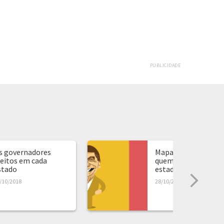
PUBLICIDADE
s governadores
Mapa de presidente:
leitos em cada
quem ganhou em ca
stado
estado...
/10/2018
28/10/2018