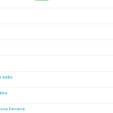
z Adão
obba
roso Ferreira