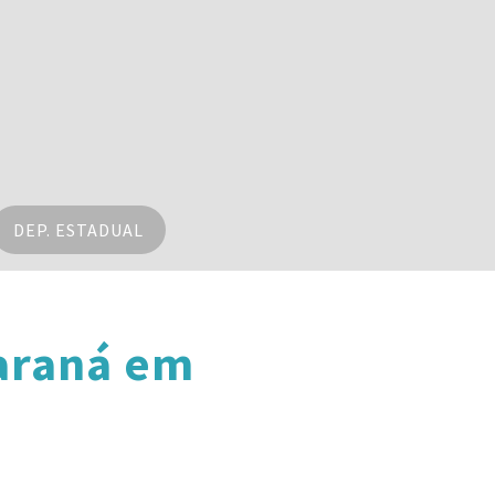
DEP. ESTADUAL
araná em