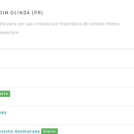
DIM OLINDA (PR)
to para ver sua votação por municípios do estado inteiro
município
eito
ves
ovisto Guimaraes
Eleito