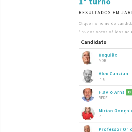
1º turno
RESULTADOS EM JAR
Clique no nome do candida
* % dos votos válidos no 
Candidato
Requião
MDB
Alex Canziani
PTB
Flavio Arns
El
REDE
Mirian Gonçal
PT
Professor Ori