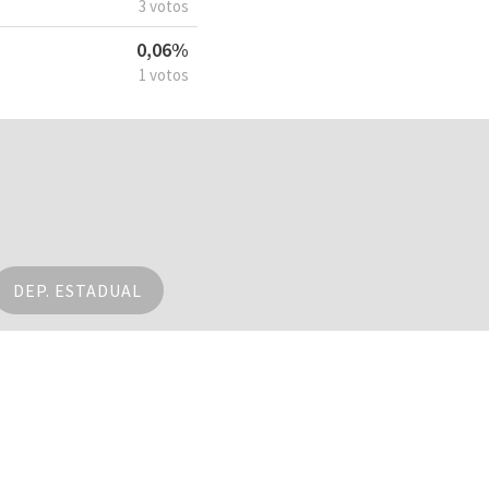
3 votos
0,06%
1 votos
DEP. ESTADUAL