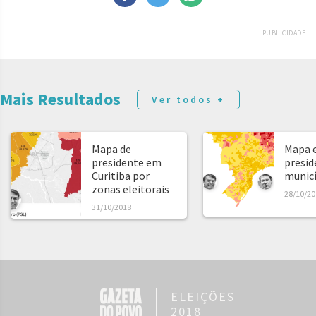
PUBLICIDADE
Mais Resultados
Ver todos +
Mapa de
Mapa e
presidente em
presid
Curitiba por
municíp
zonas eleitorais
28/10/20
31/10/2018
ELEIÇÕES
2018