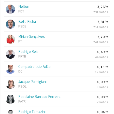
Nelton
3,26%
PDT
291 votos
Beto Richa
2,81%
PSDB
251 votos
Mirian Gonçalves
2,70%
PT
241 votos
Rodrigo Reis
0,49%
PRTB
44 votos
Compadre Luiz Adão
0,13%
DC
12 votos
Jacque Parmigiani
0,09%
PSOL
8 votos
Roselaine Barroso Ferreira
0,08%
PATRI
7 votos
Rodrigo Tomazini
0,04%