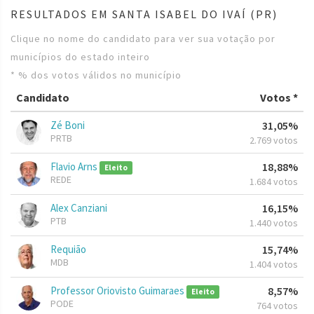
RESULTADOS EM SANTA ISABEL DO IVAÍ (PR)
Clique no nome do candidato para ver sua votação por
municípios do estado inteiro
* % dos votos válidos no município
Candidato
Votos *
Zé Boni
31,05%
PRTB
2.769 votos
Flavio Arns
18,88%
Eleito
REDE
1.684 votos
Alex Canziani
16,15%
PTB
1.440 votos
Requião
15,74%
MDB
1.404 votos
Professor Oriovisto Guimaraes
8,57%
Eleito
PODE
764 votos