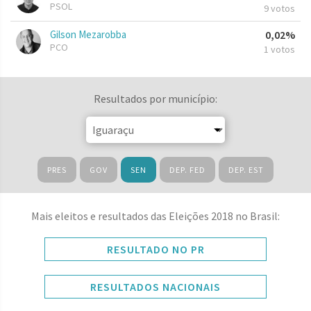
PSOL
9 votos
Gilson Mezarobba
0,02%
PCO
1 votos
Resultados por município:
PRES
GOV
SEN
DEP. FED
DEP. EST
Mais eleitos e resultados das Eleições 2018 no Brasil:
RESULTADO NO PR
RESULTADOS NACIONAIS