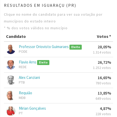
RESULTADOS EM IGUARAÇU (PR)
Clique no nome do candidato para ver sua votação por
municípios do estado inteiro
* % dos votos válidos no município
Candidato
Votos *
Professor Oriovisto Guimaraes
28,05%
Eleito
PODE
1.314 votos
Flavio Arns
26,72%
Eleito
REDE
1.252 votos
Alex Canziani
16,65%
PTB
780 votos
Requião
13,85%
MDB
649 votos
Mirian Gonçalves
4,87%
PT
228 votos