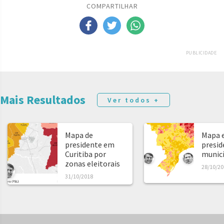
COMPARTILHAR
PUBLICIDADE
Mais Resultados
Ver todos +
Mapa de
Mapa e
presidente em
presid
Curitiba por
municíp
zonas eleitorais
28/10/20
31/10/2018