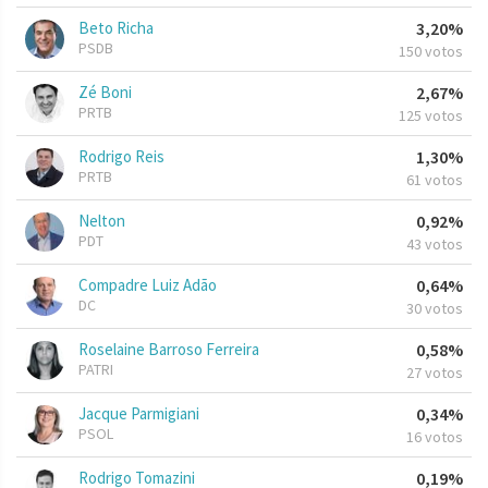
Beto Richa
3,20%
PSDB
150 votos
Zé Boni
2,67%
PRTB
125 votos
Rodrigo Reis
1,30%
PRTB
61 votos
Nelton
0,92%
PDT
43 votos
Compadre Luiz Adão
0,64%
DC
30 votos
Roselaine Barroso Ferreira
0,58%
PATRI
27 votos
Jacque Parmigiani
0,34%
PSOL
16 votos
Rodrigo Tomazini
0,19%