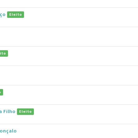
nço
Eleito
ito
o
a Filho
Eleito
Gonçalo