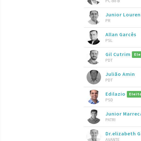
PC do B
Junior Loure
PR
Allan Garcês
PSL
Gil Cutrim
Ele
PDT
Julião Amin
PDT
Edilazio
Eleit
PSD
Junior Marrec
PATRI
Dr.elizabeth 
AVANTE