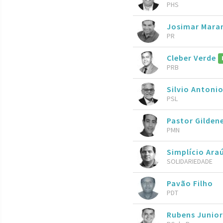
PHS
Josimar Mar
PR
Cleber Verde
PRB
Silvio Antoni
PSL
Pastor Gilde
PMN
Simplício Ara
SOLIDARIEDADE
Pavão Filho
PDT
Rubens Junio