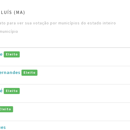
LUÍS (MA)
to para ver sua votação por municípios do estado inteiro
município
de
Eleito
Fernandes
Eleito
ré
Eleito
Eleito
ues