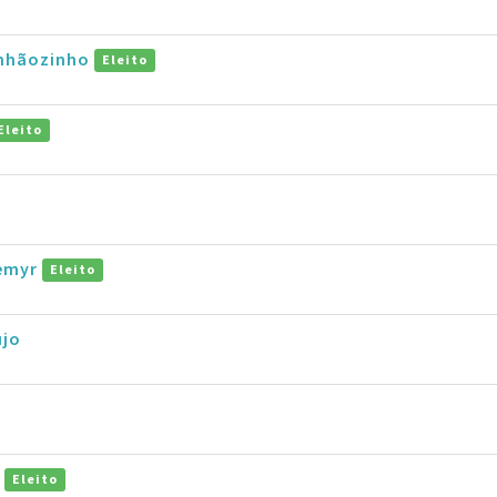
anhãozinho
Eleito
Eleito
o
nemyr
Eleito
újo
r
Eleito