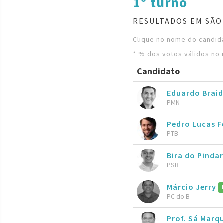
1º turno
RESULTADOS EM SÃO 
Clique no nome do candida
* % dos votos válidos no 
Candidato
Eduardo Brai
PMN
Pedro Lucas 
PTB
Bira do Pinda
PSB
Márcio Jerry
PC do B
Prof. Sá Marq