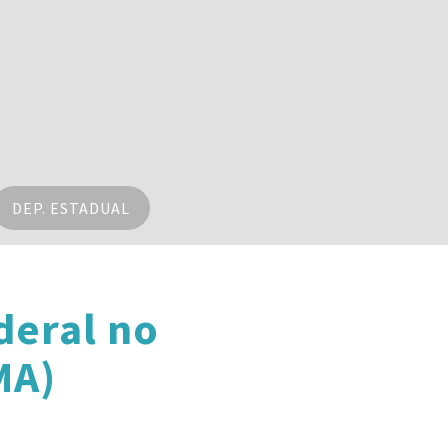
DEP. ESTADUAL
deral no
MA)