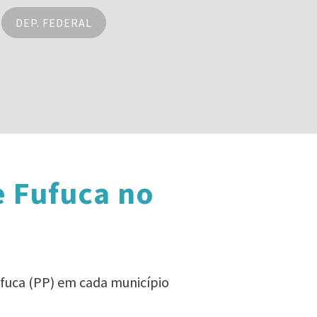
DEP. FEDERAL
e Fufuca no
ufuca (PP) em cada município