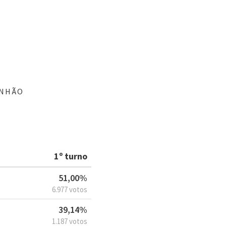
ANHÃO
1º turno
51,00%
6.977 votos
39,14%
1.187 votos