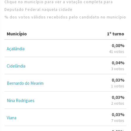
Clique no município para ver a votação completa para
Deputado Federal naquela cidade
% dos votos válidos recebidos pelo candidato no município
Município
1º turno
0,08%
Açailândia
41 votos
0,04%
Cidelândia
3 votos
0,03%
Bernardo do Mearim
1 votos
0,03%
Nina Rodrigues
2 votos
0,03%
Viana
7 votos