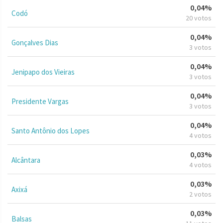
0,04%
Codó
20 votos
0,04%
Gonçalves Dias
3 votos
0,04%
Jenipapo dos Vieiras
3 votos
0,04%
Presidente Vargas
3 votos
0,04%
Santo Antônio dos Lopes
4 votos
0,03%
Alcântara
4 votos
0,03%
Axixá
2 votos
0,03%
Balsas