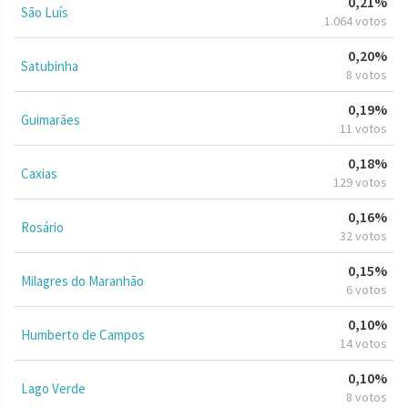
0,21%
São Luís
1.064 votos
0,20%
Satubinha
8 votos
0,19%
Guimarães
11 votos
0,18%
Caxias
129 votos
0,16%
Rosário
32 votos
0,15%
Milagres do Maranhão
6 votos
0,10%
Humberto de Campos
14 votos
0,10%
Lago Verde
8 votos