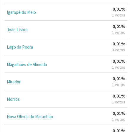
0,01%
Igarapé do Meio
1 votos
0,01%
João Lisboa
1 votos
0,01%
Lago da Pedra
3 votos
0,01%
Magalhães de Almeida
1 votos
0,01%
Mirador
1 votos
0,01%
Morros
1 votos
0,01%
Nova Olinda do Maranhão
1 votos
0,01%