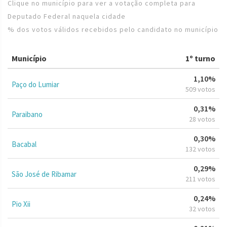
Clique no município para ver a votação completa para
Deputado Federal naquela cidade
% dos votos válidos recebidos pelo candidato no município
Município
1º turno
1,10%
Paço do Lumiar
509 votos
0,31%
Paraibano
28 votos
0,30%
Bacabal
132 votos
0,29%
São José de Ribamar
211 votos
0,24%
Pio Xii
32 votos