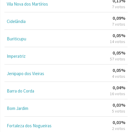
0,13%
Vila Nova dos Martírios
7 votos
0,09%
Cidelândia
7 votos
0,05%
Buriticupu
14 votos
0,05%
Imperatriz
57 votos
0,05%
Jenipapo dos Vieiras
4 votos
0,04%
Barra do Corda
16 votos
0,03%
Bom Jardim
5 votos
0,03%
Fortaleza dos Nogueiras
2 votos