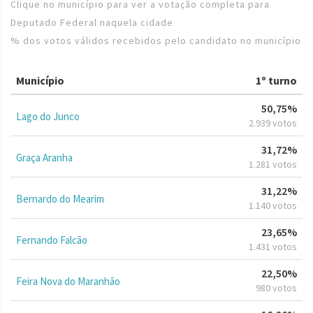
Clique no município para ver a votação completa para
Deputado Federal naquela cidade
% dos votos válidos recebidos pelo candidato no município
Município
1º turno
50,75%
Lago do Junco
2.939 votos
31,72%
Graça Aranha
1.281 votos
31,22%
Bernardo do Mearim
1.140 votos
23,65%
Fernando Falcão
1.431 votos
22,50%
Feira Nova do Maranhão
980 votos