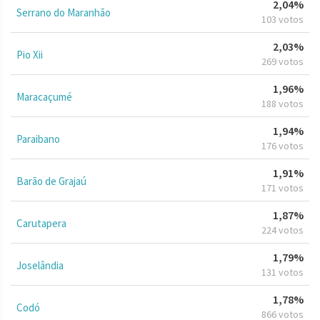
2,04%
Serrano do Maranhão
103 votos
2,03%
Pio Xii
269 votos
1,96%
Maracaçumé
188 votos
1,94%
Paraibano
176 votos
1,91%
Barão de Grajaú
171 votos
1,87%
Carutapera
224 votos
1,79%
Joselândia
131 votos
1,78%
Codó
866 votos