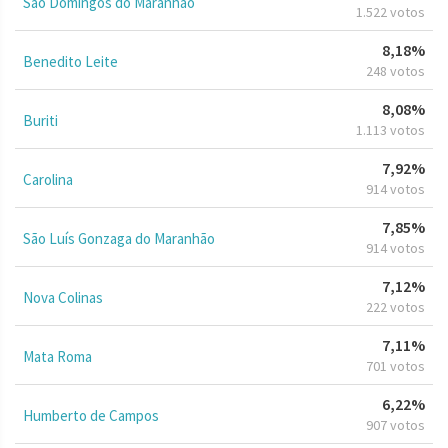
São Domingos do Maranhão
1.522 votos
8,18%
Benedito Leite
248 votos
8,08%
Buriti
1.113 votos
7,92%
Carolina
914 votos
7,85%
São Luís Gonzaga do Maranhão
914 votos
7,12%
Nova Colinas
222 votos
7,11%
Mata Roma
701 votos
6,22%
Humberto de Campos
907 votos