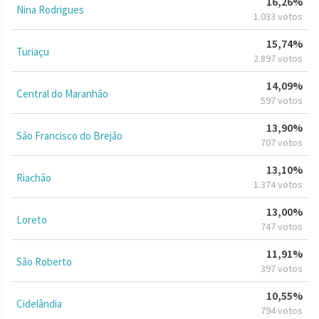
16,26%
Nina Rodrigues
1.033 votos
15,74%
Turiaçu
2.897 votos
14,09%
Central do Maranhão
597 votos
13,90%
São Francisco do Brejão
707 votos
13,10%
Riachão
1.374 votos
13,00%
Loreto
747 votos
11,91%
São Roberto
397 votos
10,55%
Cidelândia
794 votos