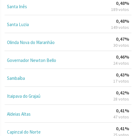
0,48%
Santa Inês
189 votos
0,48%
Santa Luzia
149 votos
0,47%
Olinda Nova do Maranhão
30 votos
0,46%
Governador Newton Bello
24 votos
0,43%
Sambaíba
17 votos
0,42%
Itaipava do Grajaú
28 votos
0,41%
Aldeias Altas
47 votos
0,41%
Capinzal do Norte
25 votos