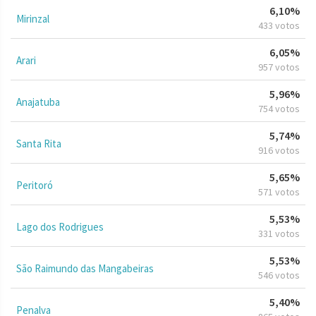
6,10%
Mirinzal
433 votos
6,05%
Arari
957 votos
5,96%
Anajatuba
754 votos
5,74%
Santa Rita
916 votos
5,65%
Peritoró
571 votos
5,53%
Lago dos Rodrigues
331 votos
5,53%
São Raimundo das Mangabeiras
546 votos
5,40%
Penalva