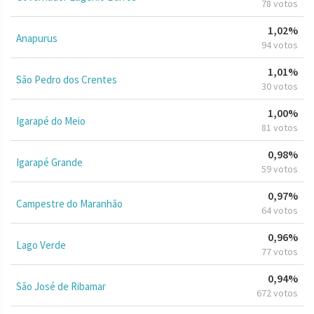
78 votos
1,02%
Anapurus
94 votos
1,01%
São Pedro dos Crentes
30 votos
1,00%
Igarapé do Meio
81 votos
0,98%
Igarapé Grande
59 votos
0,97%
Campestre do Maranhão
64 votos
0,96%
Lago Verde
77 votos
0,94%
São José de Ribamar
672 votos