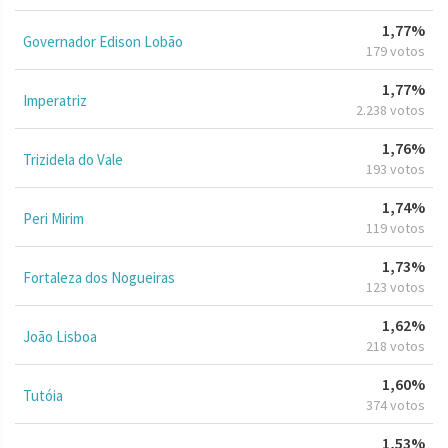
1,77%
Governador Edison Lobão
179 votos
1,77%
Imperatriz
2.238 votos
1,76%
Trizidela do Vale
193 votos
1,74%
Peri Mirim
119 votos
1,73%
Fortaleza dos Nogueiras
123 votos
1,62%
João Lisboa
218 votos
1,60%
Tutóia
374 votos
1,53%