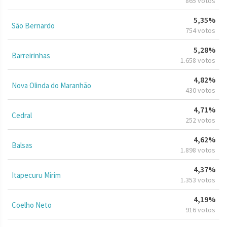
865 votos
5,35%
São Bernardo
754 votos
5,28%
Barreirinhas
1.658 votos
4,82%
Nova Olinda do Maranhão
430 votos
4,71%
Cedral
252 votos
4,62%
Balsas
1.898 votos
4,37%
Itapecuru Mirim
1.353 votos
4,19%
Coelho Neto
916 votos