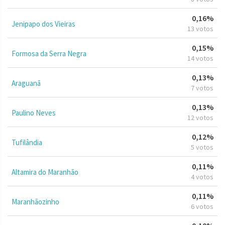
0,16%
Jenipapo dos Vieiras
13 votos
0,15%
Formosa da Serra Negra
14 votos
0,13%
Araguanã
7 votos
0,13%
Paulino Neves
12 votos
0,12%
Tufilândia
5 votos
0,11%
Altamira do Maranhão
4 votos
0,11%
Maranhãozinho
6 votos