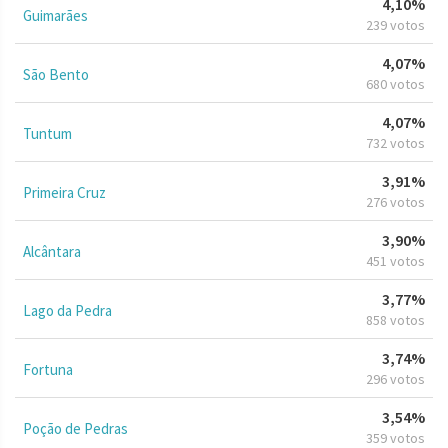
4,10%
Guimarães
239 votos
4,07%
São Bento
680 votos
4,07%
Tuntum
732 votos
3,91%
Primeira Cruz
276 votos
3,90%
Alcântara
451 votos
3,77%
Lago da Pedra
858 votos
3,74%
Fortuna
296 votos
3,54%
Poção de Pedras
359 votos