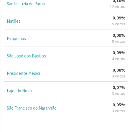
0,10%
Santa Luzia do Paruá
12 votos
0,09%
Matões
15 votos
0,09%
Pirapemas
8 votos
0,09%
São José dos Basílios
4 votos
0,08%
Presidente Médici
3 votos
0,07%
Lajeado Novo
3 votos
0,05%
São Francisco do Maranhão
3 votos