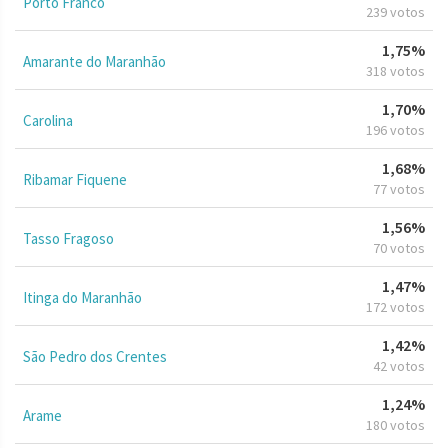
Porto Franco
239 votos
1,75%
Amarante do Maranhão
318 votos
1,70%
Carolina
196 votos
1,68%
Ribamar Fiquene
77 votos
1,56%
Tasso Fragoso
70 votos
1,47%
Itinga do Maranhão
172 votos
1,42%
São Pedro dos Crentes
42 votos
1,24%
Arame
180 votos