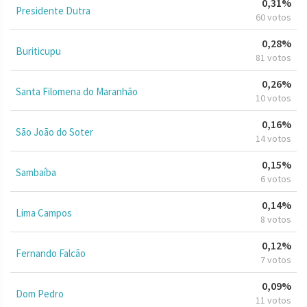
0,31%
Presidente Dutra
60 votos
0,28%
Buriticupu
81 votos
0,26%
Santa Filomena do Maranhão
10 votos
0,16%
São João do Soter
14 votos
0,15%
Sambaíba
6 votos
0,14%
Lima Campos
8 votos
0,12%
Fernando Falcão
7 votos
0,09%
Dom Pedro
11 votos