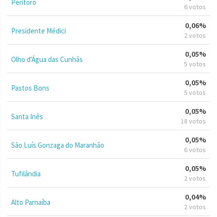
Peritoró
6 votos
0,06%
Presidente Médici
2 votos
0,05%
Olho d'Água das Cunhãs
5 votos
0,05%
Pastos Bons
5 votos
0,05%
Santa Inês
18 votos
0,05%
São Luís Gonzaga do Maranhão
6 votos
0,05%
Tufilândia
2 votos
0,04%
Alto Parnaíba
2 votos