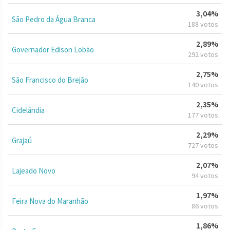
3,04%
São Pedro da Água Branca
188 votos
2,89%
Governador Edison Lobão
292 votos
2,75%
São Francisco do Brejão
140 votos
2,35%
Cidelândia
177 votos
2,29%
Grajaú
727 votos
2,07%
Lajeado Novo
94 votos
1,97%
Feira Nova do Maranhão
86 votos
1,86%