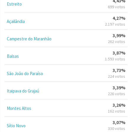
4,43%
Estreito
699 votos
4,27%
Açailândia
2.197 votos
3,99%
Campestre do Maranhão
262 votos
3,87%
Balsas
1.593 votos
3,73%
São João do Paraíso
224 votos
3,39%
Itaipava do Grajaú
226 votos
3,26%
Montes Altos
162 votos
3,07%
Sítio Novo
330 votos