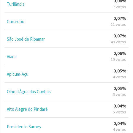
0,08%
Turilândia
7 votos
0,07%
Cururupu
11 votos
0,07%
São José de Ribamar
49 votos
0,06%
Viana
15 votos
0,05%
Apicum-Açu
4 votos
0,05%
Olho d'Água das Cunhãs
5 votos
0,04%
Alto Alegre do Pindaré
5 votos
0,04%
Presidente Sarney
4 votos