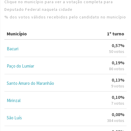
Clique no município para ver a votação completa para
Deputado Federal naquela cidade
% dos votos válidos recebidos pelo candidato no município
Município
1º turno
0,57%
Bacuri
50 votos
0,19%
Paço do Lumiar
86 votos
0,13%
Santo Amaro do Maranhão
9 votos
0,10%
Mirinzal
7 votos
0,08%
São Luís
384 votos