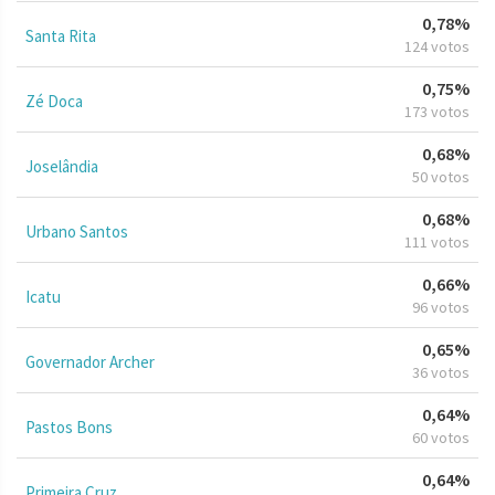
0,78%
Santa Rita
124 votos
0,75%
Zé Doca
173 votos
0,68%
Joselândia
50 votos
0,68%
Urbano Santos
111 votos
0,66%
Icatu
96 votos
0,65%
Governador Archer
36 votos
0,64%
Pastos Bons
60 votos
0,64%
Primeira Cruz