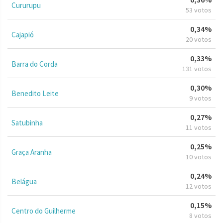
Cururupu
53 votos
0,34%
Cajapió
20 votos
0,33%
Barra do Corda
131 votos
0,30%
Benedito Leite
9 votos
0,27%
Satubinha
11 votos
0,25%
Graça Aranha
10 votos
0,24%
Belágua
12 votos
0,15%
Centro do Guilherme
8 votos