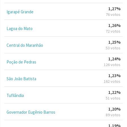
1,27%
Igarapé Grande
76 votos
1,26%
Lagoa do Mato
72 votos
1,25%
Central do Maranhão
53 votos
1,24%
Poção de Pedras
126 votos
1,23%
São João Batista
162 votos
1,22%
Tufilândia
51 votos
1,20%
Governador Eugênio Barros
89 votos
1,19%