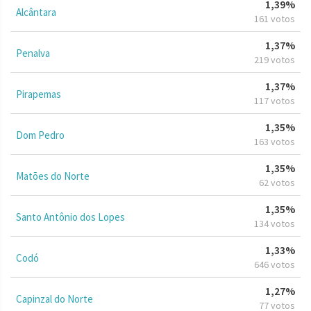
1,39%
Alcântara
161 votos
1,37%
Penalva
219 votos
1,37%
Pirapemas
117 votos
1,35%
Dom Pedro
163 votos
1,35%
Matões do Norte
62 votos
1,35%
Santo Antônio dos Lopes
134 votos
1,33%
Codó
646 votos
1,27%
Capinzal do Norte
77 votos