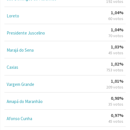
192 votos
1,04%
Loreto
60 votos
1,04%
Presidente Juscelino
70 votos
1,03%
Marajá do Sena
45 votos
1,02%
Caxias
753 votos
1,01%
Vargem Grande
209 votos
0,98%
Amapá do Maranhão
35 votos
0,97%
Afonso Cunha
45 votos