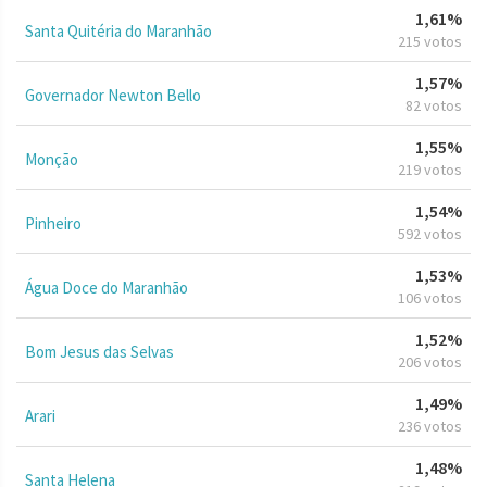
1,61%
Santa Quitéria do Maranhão
215 votos
1,57%
Governador Newton Bello
82 votos
1,55%
Monção
219 votos
1,54%
Pinheiro
592 votos
1,53%
Água Doce do Maranhão
106 votos
1,52%
Bom Jesus das Selvas
206 votos
1,49%
Arari
236 votos
1,48%
Santa Helena