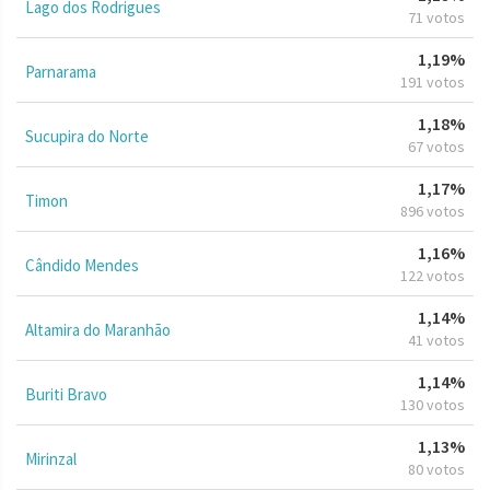
Lago dos Rodrigues
71 votos
1,19%
Parnarama
191 votos
1,18%
Sucupira do Norte
67 votos
1,17%
Timon
896 votos
1,16%
Cândido Mendes
122 votos
1,14%
Altamira do Maranhão
41 votos
1,14%
Buriti Bravo
130 votos
1,13%
Mirinzal
80 votos