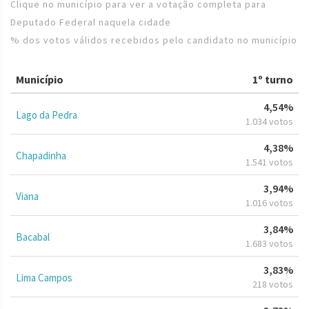
Clique no município para ver a votação completa para
Deputado Federal naquela cidade
% dos votos válidos recebidos pelo candidato no município
Município
1º turno
4,54%
Lago da Pedra
1.034 votos
4,38%
Chapadinha
1.541 votos
3,94%
Viana
1.016 votos
3,84%
Bacabal
1.683 votos
3,83%
Lima Campos
218 votos