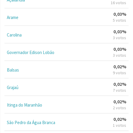
16 votos
0,03%
Arame
5 votos
0,03%
Carolina
3 votos
0,03%
Governador Edison Lobão
3 votos
0,02%
Balsas
9 votos
0,02%
Grajaú
7 votos
0,02%
Itinga do Maranhão
2 votos
0,02%
São Pedro da Água Branca
1 votos