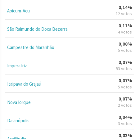
0,14%
Apicum-Açu
12 votos
0,11%
São Raimundo do Doca Bezerra
4 votos
0,08%
Campestre do Maranhão
5 votos
0,07%
Imperatriz
93 votos
0,07%
Itaipava do Grajaú
5 votos
0,07%
Nova Iorque
2 votos
0,04%
Davinópolis
3 votos
0,03%
Açailândia