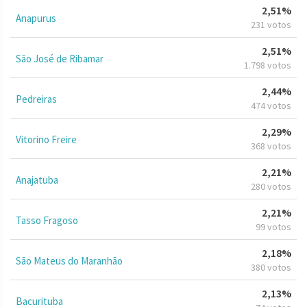
2,51%
Anapurus
231 votos
2,51%
São José de Ribamar
1.798 votos
2,44%
Pedreiras
474 votos
2,29%
Vitorino Freire
368 votos
2,21%
Anajatuba
280 votos
2,21%
Tasso Fragoso
99 votos
2,18%
São Mateus do Maranhão
380 votos
2,13%
Bacurituba