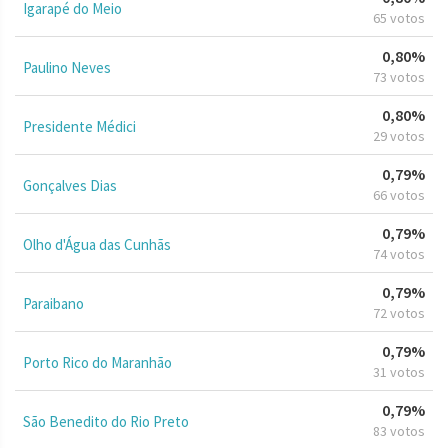
Igarapé do Meio
65 votos
0,80%
Paulino Neves
73 votos
0,80%
Presidente Médici
29 votos
0,79%
Gonçalves Dias
66 votos
0,79%
Olho d'Água das Cunhãs
74 votos
0,79%
Paraibano
72 votos
0,79%
Porto Rico do Maranhão
31 votos
0,79%
São Benedito do Rio Preto
83 votos