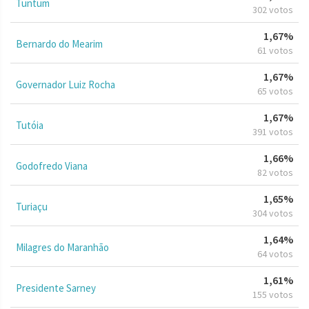
Tuntum
302 votos
1,67%
Bernardo do Mearim
61 votos
1,67%
Governador Luiz Rocha
65 votos
1,67%
Tutóia
391 votos
1,66%
Godofredo Viana
82 votos
1,65%
Turiaçu
304 votos
1,64%
Milagres do Maranhão
64 votos
1,61%
Presidente Sarney
155 votos