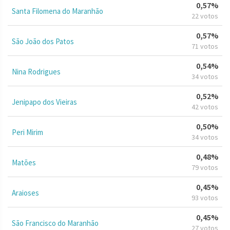
0,57%
Santa Filomena do Maranhão
22 votos
0,57%
São João dos Patos
71 votos
0,54%
Nina Rodrigues
34 votos
0,52%
Jenipapo dos Vieiras
42 votos
0,50%
Peri Mirim
34 votos
0,48%
Matões
79 votos
0,45%
Araioses
93 votos
0,45%
São Francisco do Maranhão
27 votos