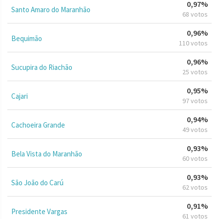
0,97%
Santo Amaro do Maranhão
68 votos
0,96%
Bequimão
110 votos
0,96%
Sucupira do Riachão
25 votos
0,95%
Cajari
97 votos
0,94%
Cachoeira Grande
49 votos
0,93%
Bela Vista do Maranhão
60 votos
0,93%
São João do Carú
62 votos
0,91%
Presidente Vargas
61 votos