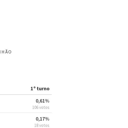
NHÃO
1º turno
0,61%
106 votos
0,17%
18 votos