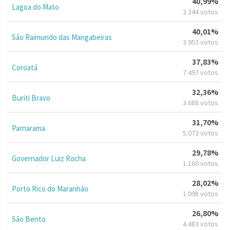
40,99%
Lagoa do Mato
2.344 votos
40,01%
São Raimundo das Mangabeiras
3.953 votos
37,83%
Coroatá
7.497 votos
32,36%
Buriti Bravo
3.688 votos
31,70%
Parnarama
5.073 votos
29,78%
Governador Luiz Rocha
1.160 votos
28,02%
Porto Rico do Maranhão
1.098 votos
26,80%
São Bento
4.483 votos