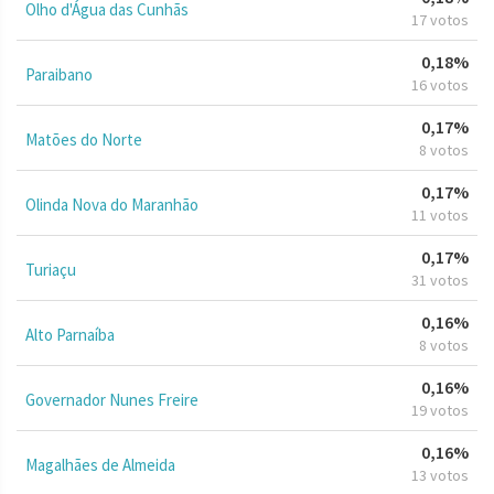
Olho d'Água das Cunhãs
17 votos
0,18%
Paraibano
16 votos
0,17%
Matões do Norte
8 votos
0,17%
Olinda Nova do Maranhão
11 votos
0,17%
Turiaçu
31 votos
0,16%
Alto Parnaíba
8 votos
0,16%
Governador Nunes Freire
19 votos
0,16%
Magalhães de Almeida
13 votos