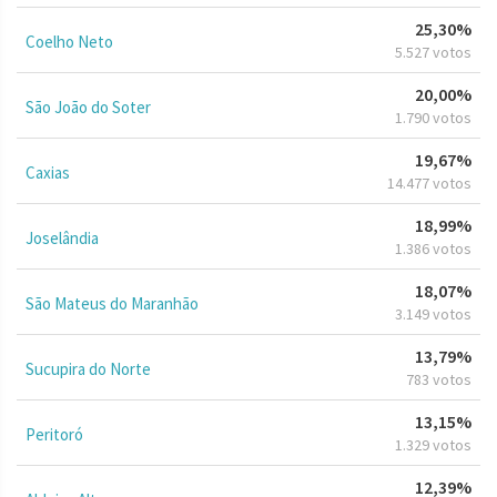
25,30%
Coelho Neto
5.527 votos
20,00%
São João do Soter
1.790 votos
19,67%
Caxias
14.477 votos
18,99%
Joselândia
1.386 votos
18,07%
São Mateus do Maranhão
3.149 votos
13,79%
Sucupira do Norte
783 votos
13,15%
Peritoró
1.329 votos
12,39%