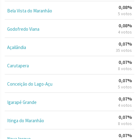
0,08%
Bela Vista do Maranhão
5 votos
0,08%
Godofredo Viana
4 votos
0,07%
Açailândia
35 votos
0,07%
Carutapera
8 votos
0,07%
Conceição do Lago-Açu
5 votos
0,07%
Igarapé Grande
4 votos
0,07%
Itinga do Maranhão
8 votos
0,07%
Nova Iorque