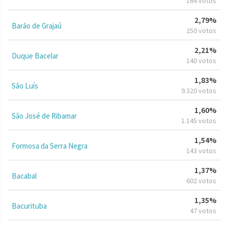
164 votos
2,79%
Barão de Grajaú
250 votos
2,21%
Duque Bacelar
140 votos
1,83%
São Luís
9.320 votos
1,60%
São José de Ribamar
1.145 votos
1,54%
Formosa da Serra Negra
143 votos
1,37%
Bacabal
602 votos
1,35%
Bacurituba
47 votos