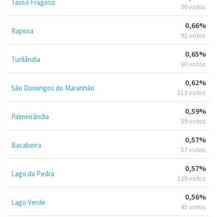
Tasso Fragoso
30 votos
0,66%
Raposa
92 votos
0,65%
Turilândia
60 votos
0,62%
São Domingos do Maranhão
113 votos
0,59%
Palmeirândia
59 votos
0,57%
Bacabeira
57 votos
0,57%
Lago da Pedra
129 votos
0,56%
Lago Verde
45 votos