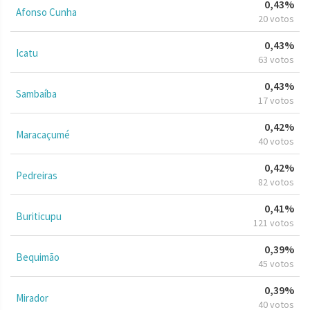
0,43%
Afonso Cunha
20 votos
0,43%
Icatu
63 votos
0,43%
Sambaíba
17 votos
0,42%
Maracaçumé
40 votos
0,42%
Pedreiras
82 votos
0,41%
Buriticupu
121 votos
0,39%
Bequimão
45 votos
0,39%
Mirador
40 votos