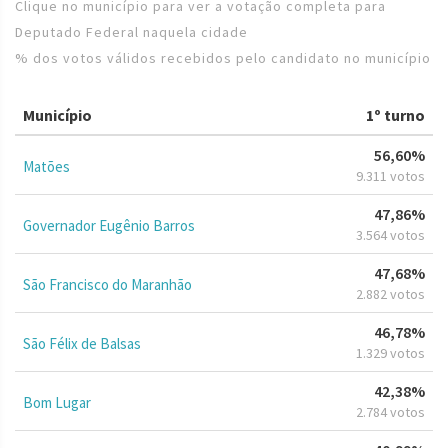
Clique no município para ver a votação completa para
Deputado Federal naquela cidade
% dos votos válidos recebidos pelo candidato no município
Município
1º turno
56,60%
Matões
9.311 votos
47,86%
Governador Eugênio Barros
3.564 votos
47,68%
São Francisco do Maranhão
2.882 votos
46,78%
São Félix de Balsas
1.329 votos
42,38%
Bom Lugar
2.784 votos