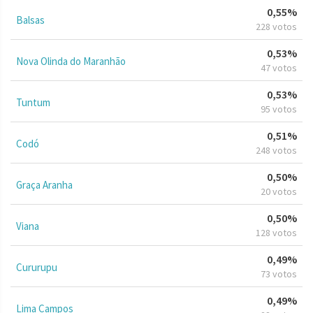
0,55%
Balsas
228 votos
0,53%
Nova Olinda do Maranhão
47 votos
0,53%
Tuntum
95 votos
0,51%
Codó
248 votos
0,50%
Graça Aranha
20 votos
0,50%
Viana
128 votos
0,49%
Cururupu
73 votos
0,49%
Lima Campos