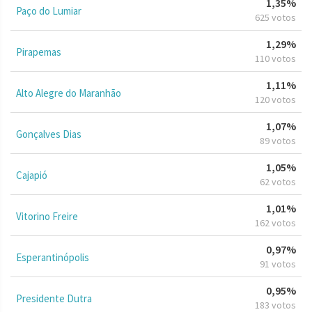
1,35%
Paço do Lumiar
625 votos
1,29%
Pirapemas
110 votos
1,11%
Alto Alegre do Maranhão
120 votos
1,07%
Gonçalves Dias
89 votos
1,05%
Cajapió
62 votos
1,01%
Vitorino Freire
162 votos
0,97%
Esperantinópolis
91 votos
0,95%
Presidente Dutra
183 votos