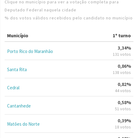
Clique no município para ver a votação completa para
Deputado Federal naquela cidade
% dos votos válidos recebidos pelo candidato no município
Município
1º turno
3,34%
Porto Rico do Maranhão
131 votos
0,86%
Santa Rita
138 votos
0,82%
Cedral
44 votos
0,58%
Cantanhede
51 votos
0,39%
Matões do Norte
18 votos