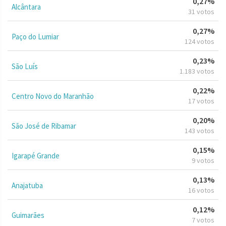
0,27%
Alcântara
31 votos
0,27%
Paço do Lumiar
124 votos
0,23%
São Luís
1.183 votos
0,22%
Centro Novo do Maranhão
17 votos
0,20%
São José de Ribamar
143 votos
0,15%
Igarapé Grande
9 votos
0,13%
Anajatuba
16 votos
0,12%
Guimarães
7 votos