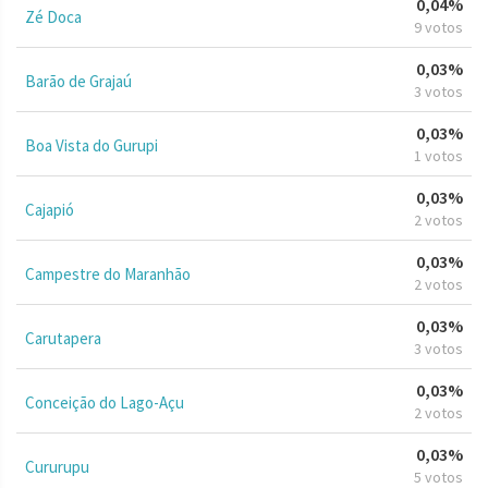
0,04%
Zé Doca
9 votos
0,03%
Barão de Grajaú
3 votos
0,03%
Boa Vista do Gurupi
1 votos
0,03%
Cajapió
2 votos
0,03%
Campestre do Maranhão
2 votos
0,03%
Carutapera
3 votos
0,03%
Conceição do Lago-Açu
2 votos
0,03%
Cururupu
5 votos