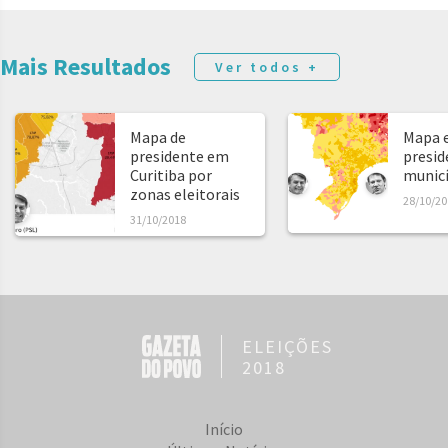
Mais Resultados
Ver todos +
Mapa de
Mapa e
presidente em
presid
Curitiba por
municíp
zonas eleitorais
28/10/20
31/10/2018
ELEIÇÕES
2018
Início