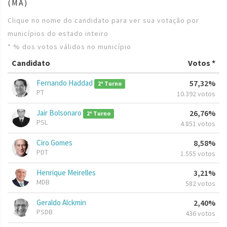
(MA)
Clique no nome do candidato para ver sua votação por
municípios do estado inteiro
* % dos votos válidos no município
Candidato
Votos *
Fernando Haddad
57,32%
2º Turno
PT
10.392 votos
Jair Bolsonaro
26,76%
2º Turno
PSL
4.851 votos
Ciro Gomes
8,58%
PDT
1.555 votos
Henrique Meirelles
3,21%
MDB
582 votos
Geraldo Alckmin
2,40%
PSDB
436 votos