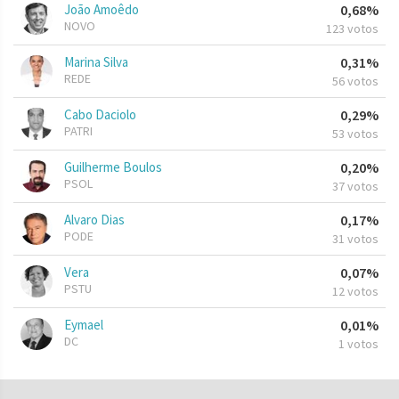
João Amoêdo
0,68%
NOVO
123 votos
Marina Silva
0,31%
REDE
56 votos
Cabo Daciolo
0,29%
PATRI
53 votos
Guilherme Boulos
0,20%
PSOL
37 votos
Alvaro Dias
0,17%
PODE
31 votos
Vera
0,07%
PSTU
12 votos
Eymael
0,01%
DC
1 votos