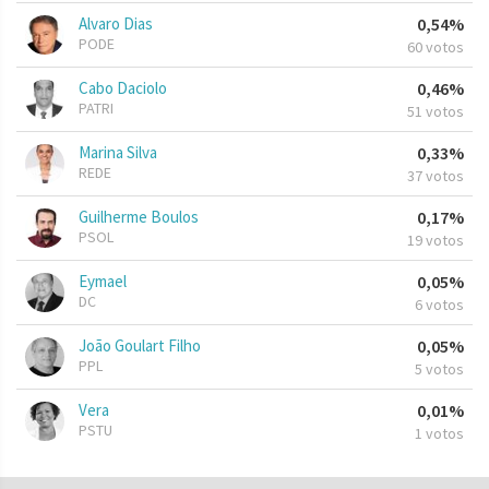
Alvaro Dias
0,54%
PODE
60 votos
Cabo Daciolo
0,46%
PATRI
51 votos
Marina Silva
0,33%
REDE
37 votos
Guilherme Boulos
0,17%
PSOL
19 votos
Eymael
0,05%
DC
6 votos
João Goulart Filho
0,05%
PPL
5 votos
Vera
0,01%
PSTU
1 votos