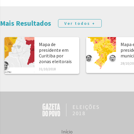
Mais Resultados
Ver todos +
Mapa de
Mapa e
presidente em
presid
Curitiba por
municíp
zonas eleitorais
28/10/20
31/10/2018
ELEIÇÕES
2018
Início