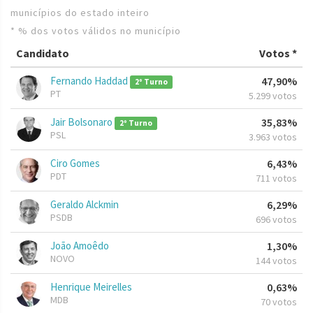
municípios do estado inteiro
* % dos votos válidos no município
Candidato
Votos *
Fernando Haddad
47,90%
2º Turno
PT
5.299 votos
Jair Bolsonaro
35,83%
2º Turno
PSL
3.963 votos
Ciro Gomes
6,43%
PDT
711 votos
Geraldo Alckmin
6,29%
PSDB
696 votos
João Amoêdo
1,30%
NOVO
144 votos
Henrique Meirelles
0,63%
MDB
70 votos