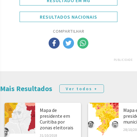
RESULTADO EM MG
RESULTADOS NACIONAIS
COMPARTILHAR
PUBLICIDADE
Mais Resultados
Ver todos +
Mapa de
Mapa e
presidente em
presid
Curitiba por
municíp
zonas eleitorais
28/10/20
31/10/2018