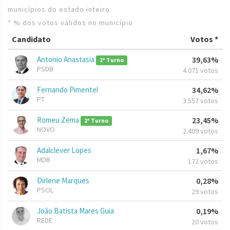
municípios do estado inteiro
* % dos votos válidos no município
Candidato
Votos *
Antonio Anastasia
39,63%
2º Turno
PSDB
4.071 votos
Fernando Pimentel
34,62%
PT
3.557 votos
Romeu Zema
23,45%
2º Turno
NOVO
2.409 votos
Adalclever Lopes
1,67%
MDB
172 votos
Dirlene Marques
0,28%
PSOL
29 votos
João Batista Mares Guia
0,19%
REDE
20 votos