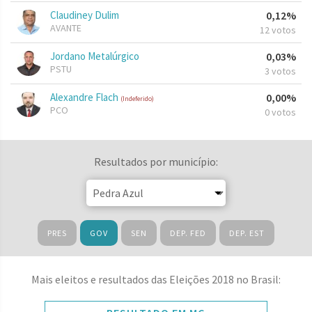
Claudiney Dulim
0,12%
AVANTE
12 votos
Jordano Metalúrgico
0,03%
PSTU
3 votos
Alexandre Flach
0,00%
(Indeferido)
PCO
0 votos
Resultados por município:
PRES
GOV
SEN
DEP. FED
DEP. EST
Mais eleitos e resultados das Eleições 2018 no Brasil: