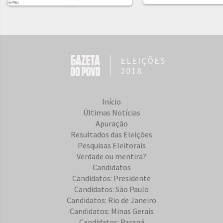
ELEIÇÕES
2018
Início
Últimas Notícias
Apuração
Resultados das Eleições
Pesquisas Eleitorais
Verdade ou mentira?
Candidatos
Candidatos: Presidente
Candidatos: São Paulo
Candidatos: Rio de Janeiro
Candidatos: Minas Gerais
Candidatos: Paraná