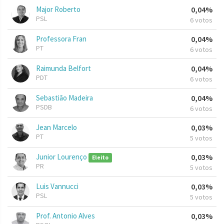
Major Roberto
0,04%
PSL
6 votos
Professora Fran
0,04%
PT
6 votos
Raimunda Belfort
0,04%
PDT
6 votos
Sebastião Madeira
0,04%
PSDB
6 votos
Jean Marcelo
0,03%
PT
5 votos
Junior Lourenço
0,03%
Eleito
PR
5 votos
Luis Vannucci
0,03%
PSL
5 votos
Prof. Antonio Alves
0,03%