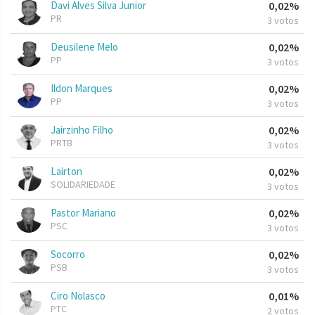
Davi Alves Silva Junior
0,02%
PR
3 votos
Deusilene Melo
0,02%
PP
3 votos
Ildon Marques
0,02%
PP
3 votos
Jairzinho Filho
0,02%
PRTB
3 votos
Lairton
0,02%
SOLIDARIEDADE
3 votos
Pastor Mariano
0,02%
PSC
3 votos
Socorro
0,02%
PSB
3 votos
Ciro Nolasco
0,01%
PTC
2 votos