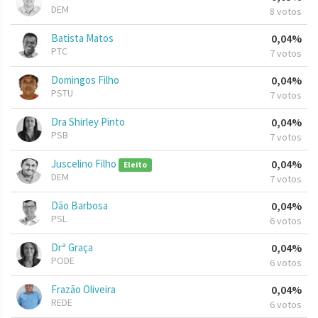
DEM
8 votos
Batista Matos
0,04%
PTC
7 votos
Domingos Filho
0,04%
PSTU
7 votos
Dra Shirley Pinto
0,04%
PSB
7 votos
Juscelino Filho
0,04%
Eleito
DEM
7 votos
Dão Barbosa
0,04%
PSL
6 votos
Drª Graça
0,04%
PODE
6 votos
Frazão Oliveira
0,04%
REDE
6 votos