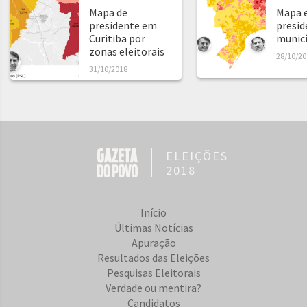
Mapa de
Mapa e
presidente em
presid
Curitiba por
municíp
zonas eleitorais
28/10/20
31/10/2018
ELEIÇÕES
2018
Início
Últimas Notícias
Apuração
Resultados das Eleições
Pesquisas Eleitorais
Verdade ou mentira?
Candidatos