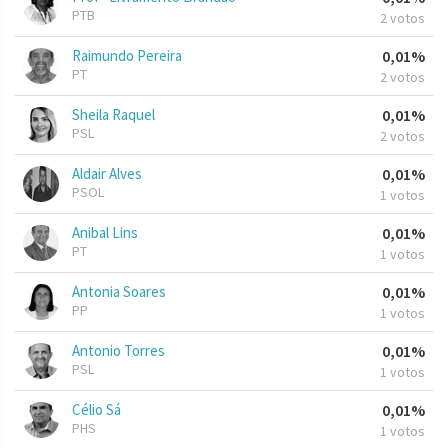
PTB
2 votos
Raimundo Pereira
0,01%
PT
2 votos
Sheila Raquel
0,01%
PSL
2 votos
Aldair Alves
0,01%
PSOL
1 votos
Anibal Lins
0,01%
PT
1 votos
Antonia Soares
0,01%
PP
1 votos
Antonio Torres
0,01%
PSL
1 votos
Célio Sá
0,01%
PHS
1 votos