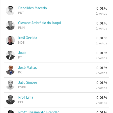
Deoclides Macedo
0,01%
PDT
2 votos
Giovane Ambrósio do Itaqui
0,01%
PMN
2 votos
Irmã Gecilda
0,01%
MDB
2 votos
Joab
0,01%
PT
2 votos
José Matias
0,01%
DC
2 votos
Julio Simões
0,01%
PSDB
2 votos
Prof Lima
0,01%
PPL
2 votos
Profª Livramento Brandão
0,01%