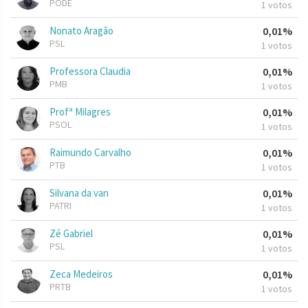
PODE
1 votos
Nonato Aragão
0,01%
PSL
1 votos
Professora Claudia
0,01%
PMB
1 votos
Profª Milagres
0,01%
PSOL
1 votos
Raimundo Carvalho
0,01%
PTB
1 votos
Silvana da van
0,01%
PATRI
1 votos
Zé Gabriel
0,01%
PSL
1 votos
Zeca Medeiros
0,01%
PRTB
1 votos