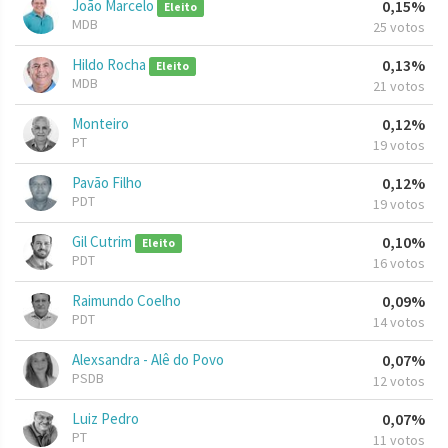
João Marcelo
0,15%
Eleito
MDB
25 votos
Hildo Rocha
0,13%
Eleito
MDB
21 votos
Monteiro
0,12%
PT
19 votos
Pavão Filho
0,12%
PDT
19 votos
Gil Cutrim
0,10%
Eleito
PDT
16 votos
Raimundo Coelho
0,09%
PDT
14 votos
Alexsandra - Alê do Povo
0,07%
PSDB
12 votos
Luiz Pedro
0,07%
PT
11 votos