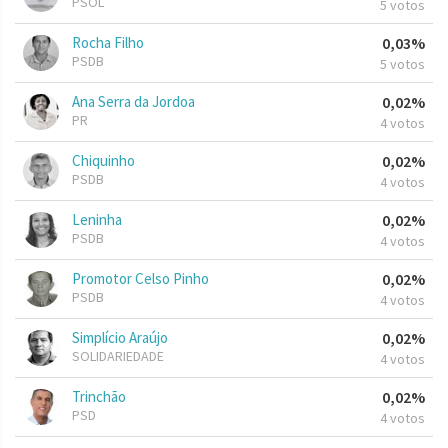
PSOL
5 votos
Rocha Filho
0,03%
PSDB
5 votos
Ana Serra da Jordoa
0,02%
PR
4 votos
Chiquinho
0,02%
PSDB
4 votos
Leninha
0,02%
PSDB
4 votos
Promotor Celso Pinho
0,02%
PSDB
4 votos
Simplício Araújo
0,02%
SOLIDARIEDADE
4 votos
Trinchão
0,02%
PSD
4 votos