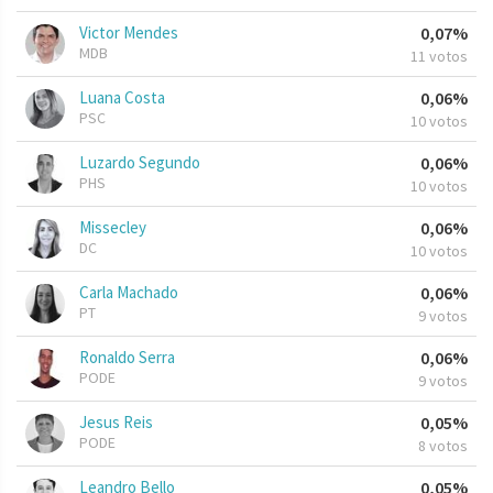
Victor Mendes
0,07%
MDB
11 votos
Luana Costa
0,06%
PSC
10 votos
Luzardo Segundo
0,06%
PHS
10 votos
Missecley
0,06%
DC
10 votos
Carla Machado
0,06%
PT
9 votos
Ronaldo Serra
0,06%
PODE
9 votos
Jesus Reis
0,05%
PODE
8 votos
Leandro Bello
0,05%