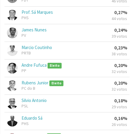
PDT
46 votos
Prof. Sá Marques
0,27%
PHS
44 votos
James Nunes
0,24%
PV
39 votos
Marcio Coutinho
0,23%
PRTB
38 votos
Andre Fufuca
0,20%
Eleito
PP
32 votos
Rubens Junior
0,20%
Eleito
PC do B
32 votos
Silvio Antonio
0,18%
PSL
29 votos
Eduardo Sá
0,16%
PHS
26 votos