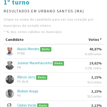
1º turno
RESULTADOS EM URBANO SANTOS (MA)
Clique no nome do candidato para ver sua votação por
municípios do estado inteiro
* % dos votos válidos no município
Candidato
Votos *
Aluisio Mendes
49,87%
Eleito
PODE
8.109 votos
Josimar Maranhãozinho
19,62%
Eleito
PR
3.191 votos
Márcio Jerry
3,15%
Eleito
PC do B
512 votos
Wolmer Araujo
3,15%
PV
512 votos
Cleber Verde
3,13%
Eleito