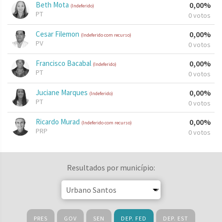
Beth Mota
0,00%
(Indeferido)
PT
0 votos
Cesar Filemon
0,00%
(Indeferido com recurso)
PV
0 votos
Francisco Bacabal
0,00%
(Indeferido)
PT
0 votos
Juciane Marques
0,00%
(Indeferido)
PT
0 votos
Ricardo Murad
0,00%
(Indeferido com recurso)
PRP
0 votos
Resultados por município:
PRES
GOV
SEN
DEP. FED
DEP. EST