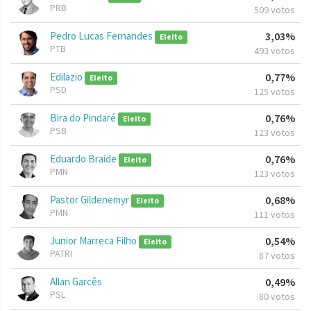
PRB
509 votos
Pedro Lucas Fernandes
3,03%
Eleito
PTB
493 votos
Edilazio
0,77%
Eleito
PSD
125 votos
Bira do Pindaré
0,76%
Eleito
PSB
123 votos
Eduardo Braide
0,76%
Eleito
PMN
123 votos
Pastor Gildenemyr
0,68%
Eleito
PMN
111 votos
Junior Marreca Filho
0,54%
Eleito
PATRI
87 votos
Allan Garcês
0,49%
PSL
80 votos