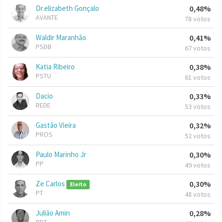
Dr.elizabeth Gonçalo
0,48%
AVANTE
78 votos
Waldir Maranhão
0,41%
PSDB
67 votos
Katia Ribeiro
0,38%
PSTU
61 votos
Dacio
0,33%
REDE
53 votos
Gastão Vieira
0,32%
PROS
52 votos
Paulo Marinho Jr
0,30%
PP
49 votos
Ze Carlos
0,30%
Eleito
PT
48 votos
Julião Amin
0,28%