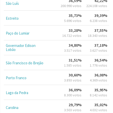
36,59%
42,22%
São Luís
200.990 votos
224.108 votos
35,73%
39,39%
Estreito
5.696 votos
6.238 votos
33,28%
37,55%
Paço do Lumiar
16.722 votos
18.343 votos
34,80%
37,18%
Governador Edison
Lobão
3.517 votos
3.627 votos
31,51%
36,54%
São Francisco do Brejão
1.585 votos
1.776 votos
30,60%
36,08%
Porto Franco
3.893 votos
4.369 votos
36,09%
35,95%
Lago da Pedra
8.300 votos
8.142 votos
29,79%
35,02%
Carolina
3.503 votos
4.032 votos