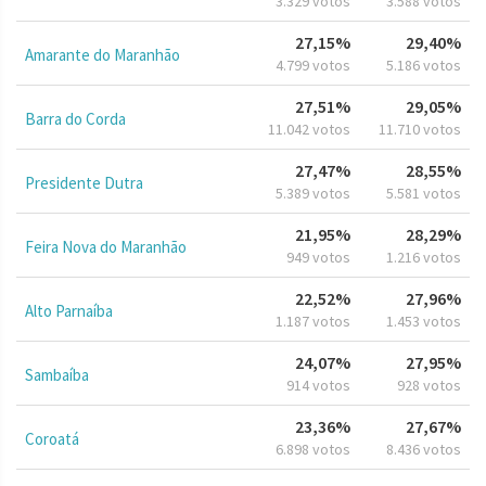
3.329 votos
3.588 votos
27,15%
29,40%
Amarante do Maranhão
4.799 votos
5.186 votos
27,51%
29,05%
Barra do Corda
11.042 votos
11.710 votos
27,47%
28,55%
Presidente Dutra
5.389 votos
5.581 votos
21,95%
28,29%
Feira Nova do Maranhão
949 votos
1.216 votos
22,52%
27,96%
Alto Parnaíba
1.187 votos
1.453 votos
24,07%
27,95%
Sambaíba
914 votos
928 votos
23,36%
27,67%
Coroatá
6.898 votos
8.436 votos