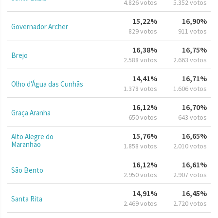
4.826 votos
5.352 votos
15,22%
16,90%
Governador Archer
829 votos
911 votos
16,38%
16,75%
Brejo
2.588 votos
2.663 votos
14,41%
16,71%
Olho d'Água das Cunhãs
1.378 votos
1.606 votos
16,12%
16,70%
Graça Aranha
650 votos
643 votos
15,76%
16,65%
Alto Alegre do
Maranhão
1.858 votos
2.010 votos
16,12%
16,61%
São Bento
2.950 votos
2.907 votos
14,91%
16,45%
Santa Rita
2.469 votos
2.720 votos