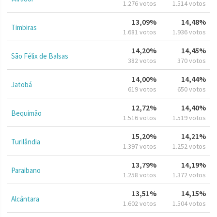
1.276 votos
1.514 votos
13,09%
14,48%
Timbiras
1.681 votos
1.936 votos
14,20%
14,45%
São Félix de Balsas
382 votos
370 votos
14,00%
14,44%
Jatobá
619 votos
650 votos
12,72%
14,40%
Bequimão
1.516 votos
1.519 votos
15,20%
14,21%
Turilândia
1.397 votos
1.252 votos
13,79%
14,19%
Paraibano
1.258 votos
1.372 votos
13,51%
14,15%
Alcântara
1.602 votos
1.504 votos