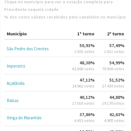
Clique no município para ver a votação completa para
Presidente naquela cidade
% dos votos válidos recebidos pelo candidato no município
Município
1º turno
2º turno
50,93%
57,49%
São Pedro dos Crentes
1.501 votos
1.611 votos
48,38%
54,99%
Imperatriz
62.868 votos
70.936 votos
47,12%
51,52%
Açailândia
24.963 votos
27.430 votos
40,12%
44,88%
Balsas
17.018 votos
19.170 votos
37,86%
42,63%
Itinga do Maranhão
4.451 votos
4.905 votos