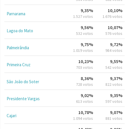
9,35%
10,10%
Parnarama
1.527 votos
1.676 votos
9,56%
10,07%
Lagoa do Mato
532 votos
576 votos
9,75%
9,72%
Palmeirândia
1.019 votos
984 votos
10,23%
9,55%
Primeira Cruz
703 votos
542 votos
8,36%
9,37%
São João do Soter
728 votos
822 votos
9,02%
9,35%
Presidente Vargas
613 votos
597 votos
10,78%
9,07%
Cajari
1.094 votos
881 votos