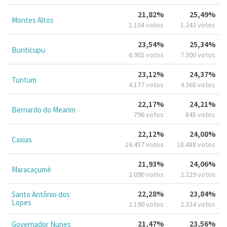
21,82%
25,49%
Montes Altos
1.104 votos
1.243 votos
23,54%
25,34%
Buriticupu
6.902 votos
7.300 votos
23,12%
24,37%
Tuntum
4.177 votos
4.365 votos
22,17%
24,21%
Bernardo do Mearim
796 votos
845 votos
22,12%
24,08%
Caxias
16.457 votos
18.488 votos
21,93%
24,06%
Maracaçumé
2.090 votos
2.229 votos
22,28%
23,84%
Santo Antônio dos
Lopes
2.190 votos
2.324 votos
21,47%
23,56%
Governador Nunes