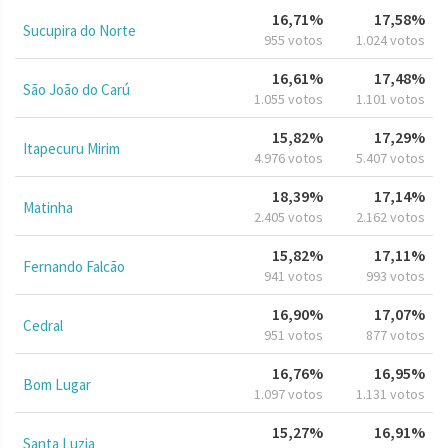
16,71%
17,58%
Sucupira do Norte
955 votos
1.024 votos
16,61%
17,48%
São João do Carú
1.055 votos
1.101 votos
15,82%
17,29%
Itapecuru Mirim
4.976 votos
5.407 votos
18,39%
17,14%
Matinha
2.405 votos
2.162 votos
15,82%
17,11%
Fernando Falcão
941 votos
993 votos
16,90%
17,07%
Cedral
951 votos
877 votos
16,76%
16,95%
Bom Lugar
1.097 votos
1.131 votos
15,27%
16,91%
Santa Luzia