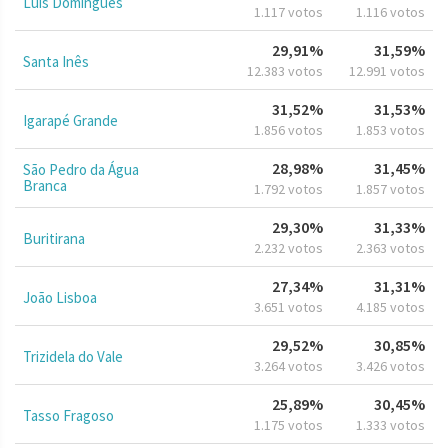
Luís Domingues
1.117 votos
1.116 votos
29,91%
31,59%
Santa Inês
12.383 votos
12.991 votos
31,52%
31,53%
Igarapé Grande
1.856 votos
1.853 votos
28,98%
31,45%
São Pedro da Água
Branca
1.792 votos
1.857 votos
29,30%
31,33%
Buritirana
2.232 votos
2.363 votos
27,34%
31,31%
João Lisboa
3.651 votos
4.185 votos
29,52%
30,85%
Trizidela do Vale
3.264 votos
3.426 votos
25,89%
30,45%
Tasso Fragoso
1.175 votos
1.333 votos