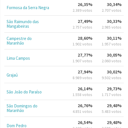
26,35%
30,34%
Formosa da Serra Negra
2.389 votos
2.707 votos
27,49%
30,33%
São Raimundo das
Mangabeiras
2.757 votos
2.985 votos
28,60%
30,11%
Campestre do
Maranhão
1.902 votos
1.957 votos
27,77%
30,05%
Lima Campos
1.907 votos
2.060 votos
27,94%
30,02%
Grajaú
8.989 votos
9.502 votos
26,14%
29,73%
São João do Paraíso
1.558 votos
1.717 votos
26,76%
29,48%
São Domingos do
Maranhão
4.851 votos
5.483 votos
26,54%
29,48%
Dom Pedro