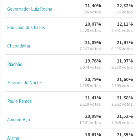
21,40%
22,32%
Governador Luiz Rocha
835 votos
876 votos
20,07%
22,11%
São João dos Patos
2.529 votos
2.841 votos
21,09%
21,97%
Chapadinha
7.867 votos
8.385 votos
19,76%
21,97%
Riachão
2.074 votos
2.330 votos
20,79%
21,60%
Miranda do Norte
2.285 votos
2.209 votos
21,41%
21,58%
Paulo Ramos
2.218 votos
2.262 votos
20,98%
21,52%
Apicum-Açu
1.801 votos
1.649 votos
18,61%
21,35%
Arame