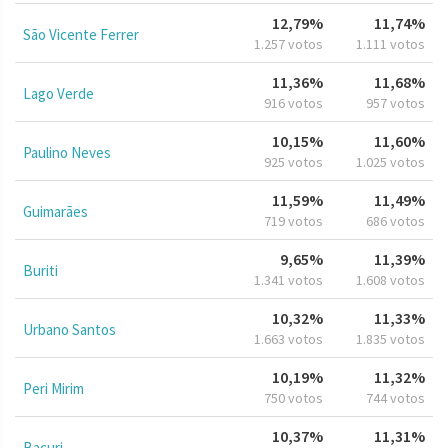
12,79%
11,74%
São Vicente Ferrer
1.257 votos
1.111 votos
11,36%
11,68%
Lago Verde
916 votos
957 votos
10,15%
11,60%
Paulino Neves
925 votos
1.025 votos
11,59%
11,49%
Guimarães
719 votos
686 votos
9,65%
11,39%
Buriti
1.341 votos
1.608 votos
10,32%
11,33%
Urbano Santos
1.663 votos
1.835 votos
10,19%
11,32%
Peri Mirim
750 votos
744 votos
10,37%
11,31%
Bacuri