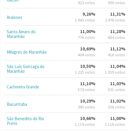
923 votos
930 votos
9,26%
11,31%
Araioses
1.943 votos
2.476 votos
11,00%
11,28%
Santo Amaro do
Maranhão
776 votos
684 votos
10,69%
11,12%
Milagres do Maranhão
404 votos
418 votos
10,50%
11,04%
São Luís Gonzaga do
Maranhão
1.225 votos
1.359 votos
11,10%
11,03%
Cachoeira Grande
574 votos
531 votos
10,29%
11,02%
Bacurituba
365 votos
338 votos
10,66%
11,00%
São Benedito do Rio
Preto
1.119 votos
1.116 votos