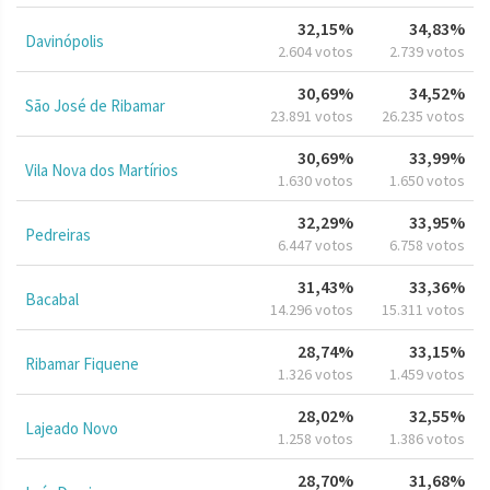
32,15%
34,83%
Davinópolis
2.604 votos
2.739 votos
30,69%
34,52%
São José de Ribamar
23.891 votos
26.235 votos
30,69%
33,99%
Vila Nova dos Martírios
1.630 votos
1.650 votos
32,29%
33,95%
Pedreiras
6.447 votos
6.758 votos
31,43%
33,36%
Bacabal
14.296 votos
15.311 votos
28,74%
33,15%
Ribamar Fiquene
1.326 votos
1.459 votos
28,02%
32,55%
Lajeado Novo
1.258 votos
1.386 votos
28,70%
31,68%