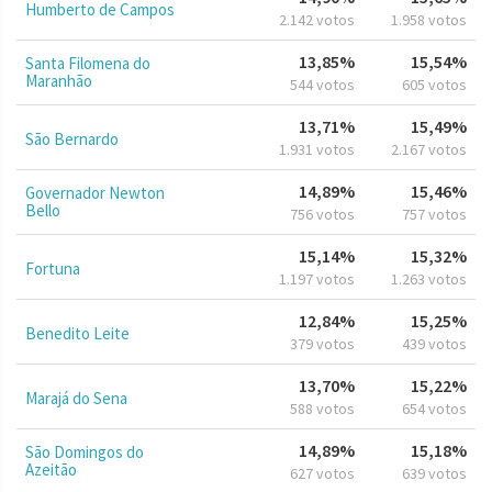
Humberto de Campos
2.142 votos
1.958 votos
13,85%
15,54%
Santa Filomena do
Maranhão
544 votos
605 votos
13,71%
15,49%
São Bernardo
1.931 votos
2.167 votos
14,89%
15,46%
Governador Newton
Bello
756 votos
757 votos
15,14%
15,32%
Fortuna
1.197 votos
1.263 votos
12,84%
15,25%
Benedito Leite
379 votos
439 votos
13,70%
15,22%
Marajá do Sena
588 votos
654 votos
14,89%
15,18%
São Domingos do
Azeitão
627 votos
639 votos