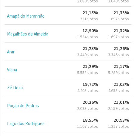
2.680 votos
3.040 votos
21,15%
21,33%
Amapá do Maranhão
731 votos
697 votos
18,90%
21,32%
Magalhães de Almeida
1.534 votos
1.697 votos
21,23%
21,26%
Arari
3.440 votos
3.346 votos
21,29%
21,17%
Viana
5.558 votos
5.289 votos
19,72%
21,03%
Zé Doca
4.403 votos
4.658 votos
20,36%
21,01%
Poção de Pedras
2.083 votos
2.159 votos
18,55%
20,93%
Lago dos Rodrigues
1.107 votos
1.217 votos