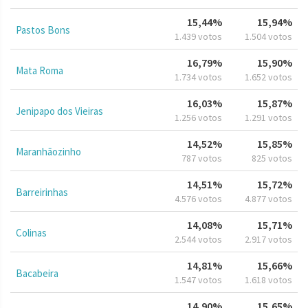
15,44%
15,94%
Pastos Bons
1.439 votos
1.504 votos
16,79%
15,90%
Mata Roma
1.734 votos
1.652 votos
16,03%
15,87%
Jenipapo dos Vieiras
1.256 votos
1.291 votos
14,52%
15,85%
Maranhãozinho
787 votos
825 votos
14,51%
15,72%
Barreirinhas
4.576 votos
4.877 votos
14,08%
15,71%
Colinas
2.544 votos
2.917 votos
14,81%
15,66%
Bacabeira
1.547 votos
1.618 votos
14,90%
15,65%