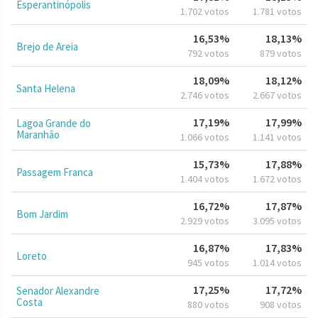
Esperantinópolis
1.702 votos
1.781 votos
16,53%
18,13%
Brejo de Areia
792 votos
879 votos
18,09%
18,12%
Santa Helena
2.746 votos
2.667 votos
17,19%
17,99%
Lagoa Grande do
Maranhão
1.066 votos
1.141 votos
15,73%
17,88%
Passagem Franca
1.404 votos
1.672 votos
16,72%
17,87%
Bom Jardim
2.929 votos
3.095 votos
16,87%
17,83%
Loreto
945 votos
1.014 votos
17,25%
17,72%
Senador Alexandre
Costa
880 votos
908 votos