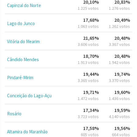
20,10%
20,83%
Capinzal do Norte
1.225 votos
1.276 votos
17,68%
20,49%
Lago do Junco
1.063 votos
1.262 votos
21,65%
20,48%
Vitória do Mearim
3.606 votos
3.367 votos
18,70%
20,48%
Cândido Mendes
1.913 votos
1.942 votos
19,44%
19,74%
Pindaré-Mirim
3.365 votos
3.370 votos
19,71%
19,60%
Conceição do Lago-Açu
1.472 votos
1.436 votos
17,34%
19,59%
Rosário
3.723 votos
4.140 votos
17,58%
19,56%
Altamira do Maranhão
605 votos
664 votos