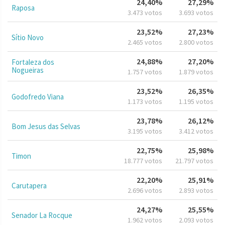
24,40%
27,29%
Raposa
3.473 votos
3.693 votos
23,52%
27,23%
Sítio Novo
2.465 votos
2.800 votos
24,88%
27,20%
Fortaleza dos
Nogueiras
1.757 votos
1.879 votos
23,52%
26,35%
Godofredo Viana
1.173 votos
1.195 votos
23,78%
26,12%
Bom Jesus das Selvas
3.195 votos
3.412 votos
22,75%
25,98%
Timon
18.777 votos
21.797 votos
22,20%
25,91%
Carutapera
2.696 votos
2.893 votos
24,27%
25,55%
Senador La Rocque
1.962 votos
2.093 votos