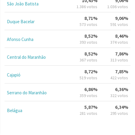
10,43%
9,06%
São João Batista
1.386 votos
1.036 votos
8,71%
9,06%
Duque Bacelar
573 votos
591 votos
8,52%
8,46%
Afonso Cunha
393 votos
374 votos
8,52%
7,86%
Central do Maranhão
367 votos
313 votos
8,72%
7,85%
Cajapió
519 votos
422 votos
6,86%
6,36%
Serrano do Maranhão
359 votos
322 votos
5,87%
6,34%
Belágua
281 votos
295 votos