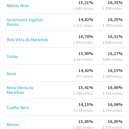
15,21%
16,35%
Aldeias Altas
1.693 votos
1.899 votos
14,82%
16,35%
Governador Eugênio
Barros
1.115 votos
1.250 votos
16,70%
16,31%
Bela Vista do Maranhão
1.076 votos
1.026 votos
13,90%
16,27%
Tutóia
3.347 votos
4.055 votos
14,42%
16,15%
Axixá
977 votos
1.049 votos
15,41%
16,06%
Nova Olinda do
Maranhão
1.346 votos
1.341 votos
14,15%
16,06%
Coelho Neto
3.174 votos
3.734 votos
15,65%
16,05%
Morros
1.685 votos
1.575 votos