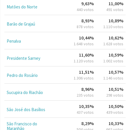
9,63%
11,00%
Matões do Norte
440 votos
491 votos
8,93%
10,89%
Barão de Grajaú
878 votos
1.110 votos
10,44%
10,62%
Penalva
1.648 votos
1.628 votos
11,60%
10,59%
Presidente Sarney
1.120 votos
1.002 votos
11,51%
10,57%
Pedro do Rosário
1.306 votos
1.146 votos
8,96%
10,51%
Sucupira do Riachão
235 votos
298 votos
10,35%
10,50%
São José dos Basílios
437 votos
439 votos
8,29%
10,33%
São Francisco do
Maranhão
504 votos
662 votos