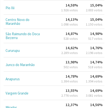
14,58%
15,04%
Pio Xii
1.926 votos
2.003 votos
14,13%
15,04%
Centro Novo do
Maranhão
1.098 votos
1.150 votos
14,87%
14,98%
São Raimundo do Doca
Bezerra
528 votos
517 votos
14,62%
14,76%
Cururupu
2.289 votos
2.196 votos
13,98%
14,74%
Junco do Maranhão
502 votos
518 votos
14,78%
14,69%
Anapurus
1.384 votos
1.394 votos
13,55%
14,69%
Vargem Grande
2.776 votos
3.081 votos
12,37%
14,56%
Mirador