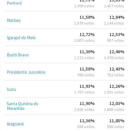
Peritoró
1.309 votos
1.457 votos
11,58%
12,84%
Matões
1.878 votos
2.144 votos
12,72%
12,53%
Igarapé do Meio
1.007 votos
957 votos
11,30%
12,46%
Buriti Bravo
1.272 votos
1.470 votos
11,58%
12,43%
Presidente Juscelino
766 votos
752 votos
11,93%
12,26%
Icatu
1.707 votos
1.551 votos
11,90%
12,03%
Santa Quitéria do
Maranhão
1.628 votos
1.668 votos
12,36%
11,85%
Araguanã
638 votos
580 votos