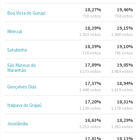
18,27%
19,46%
Boa Vista do Gurupi
720 votos
734 votos
18,29%
19,15%
Mirinzal
1.353 votos
1.360 votos
18,39%
19,10%
Satubinha
716 votos
741 votos
17,89%
19,05%
São Mateus do
Maranhão
3.173 votos
3.483 votos
17,37%
18,94%
Gonçalves Dias
1.448 votos
1.619 votos
17,20%
18,31%
Itaipava do Grajaú
1.130 votos
1.178 votos
16,63%
18,29%
Joselândia
1.252 votos
1.382 votos
17,81%
18,13%