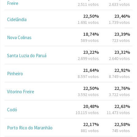
Freire
2.511 votos
2.633 votos
22,50%
23,46%
Cidelândia
1.691 votos
1.739 votos
18,74%
23,39%
Nova Colinas
589 votos
723 votos
23,22%
23,32%
Santa Luzia do Paruá
2.699 votos
2.640 votos
21,64%
22,92%
Pinheiro
8.597 votos
8.749 votos
22,50%
22,76%
Vitorino Freire
3.592 votos
3.722 votos
20,48%
22,63%
Codó
10.115 votos
11.473 votos
22,17%
22,58%
Porto Rico do Maranhão
881 votos
745 votos