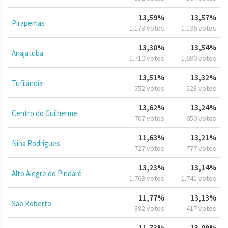
13,59%
13,57%
Pirapemas
1.173 votos
1.136 votos
13,30%
13,54%
Anajatuba
1.710 votos
1.690 votos
13,51%
13,32%
Tufilândia
552 votos
528 votos
13,62%
13,24%
Centro do Guilherme
707 votos
650 votos
11,63%
13,21%
Nina Rodrigues
727 votos
777 votos
13,23%
13,14%
Alto Alegre do Pindaré
1.763 votos
1.741 votos
11,77%
13,13%
São Roberto
382 votos
417 votos
11,73%
13,09%