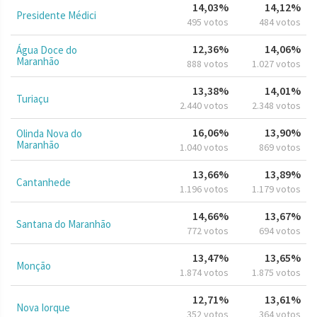
14,03%
14,12%
Presidente Médici
495 votos
484 votos
12,36%
14,06%
Água Doce do
Maranhão
888 votos
1.027 votos
13,38%
14,01%
Turiaçu
2.440 votos
2.348 votos
16,06%
13,90%
Olinda Nova do
Maranhão
1.040 votos
869 votos
13,66%
13,89%
Cantanhede
1.196 votos
1.179 votos
14,66%
13,67%
Santana do Maranhão
772 votos
694 votos
13,47%
13,65%
Monção
1.874 votos
1.875 votos
12,71%
13,61%
Nova Iorque
352 votos
364 votos