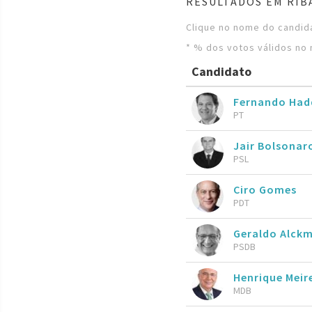
RESULTADOS EM RIB
Clique no nome do candida
* % dos votos válidos no 
Candidato
Fernando Ha
PT
Jair Bolsona
PSL
Ciro Gomes
PDT
Geraldo Alckm
PSDB
Henrique Meire
MDB