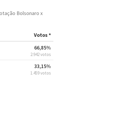
votação Bolsonaro x
Votos *
66,85%
2.942 votos
33,15%
1.459 votos