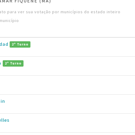
AMAR FIQUENE (MA)
to para ver sua votação por municípios do estado inteiro
município
ddad
2º Turno
ro
2º Turno
in
lles