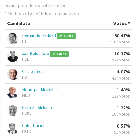
municípios do estado inteiro
* % dos votos válidos no município
Candidato
Votos *
Fernando Haddad
80,47%
2º Turno
PT
7.164 votos
Jair Bolsonaro
10,37%
2º Turno
PSL
923 votos
Ciro Gomes
4,87%
PDT
434 votos
Henrique Meirelles
1,48%
MDB
132 votos
Geraldo Alckmin
1,22%
PSDB
109 votos
Cabo Daciolo
0,57%
PATRI
51 votos