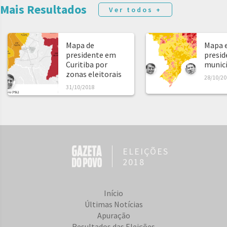
Mais Resultados
Ver todos +
Mapa de
Mapa e
presidente em
presid
Curitiba por
municíp
zonas eleitorais
28/10/20
31/10/2018
ELEIÇÕES
2018
Início
Últimas Notícias
Apuração
Resultados das Eleições