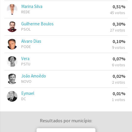
Marina Silva
0,51%
REDE
45 votos
Guilherme Boulos
0,30%
PSOL
27 votos
Alvaro Dias
0,10%
PODE
9 votos
Vera
0,07%
PSTU
6 votos
João Amoêdo
0,02%
NOVO
2 votos
Eymael
0,01%
DC
1 votos
Resultados por município: