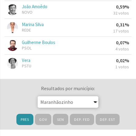
João Amoêdo
0,59%
NOVO
32 votos
Marina Silva
0,31%
REDE
17 votos
Guilherme Boulos
0,07%
PSOL
4 votos
Vera
0,02%
PSTU
1 votos
Resultados por município:
PRES
GOV
SEN
DEP. FED
DEP. EST