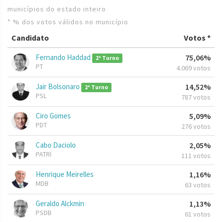
municípios do estado inteiro
* % dos votos válidos no município
Candidato
Votos *
Fernando Haddad
75,06%
2º Turno
PT
4.069 votos
Jair Bolsonaro
14,52%
2º Turno
PSL
787 votos
Ciro Gomes
5,09%
PDT
276 votos
Cabo Daciolo
2,05%
PATRI
111 votos
Henrique Meirelles
1,16%
MDB
63 votos
Geraldo Alckmin
1,13%
PSDB
61 votos