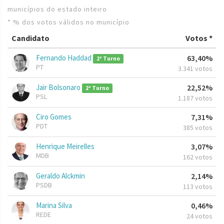
municípios do estado inteiro
* % dos votos válidos no município
Candidato
Votos *
Fernando Haddad
63,40%
2º Turno
PT
3.341 votos
Jair Bolsonaro
22,52%
2º Turno
PSL
1.187 votos
Ciro Gomes
7,31%
PDT
385 votos
Henrique Meirelles
3,07%
MDB
162 votos
Geraldo Alckmin
2,14%
PSDB
113 votos
Marina Silva
0,46%
REDE
24 votos