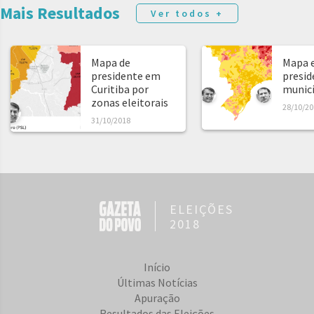
Mais Resultados
Ver todos +
Mapa de
Mapa e
presidente em
presid
Curitiba por
municíp
zonas eleitorais
28/10/20
31/10/2018
ELEIÇÕES
2018
Início
Últimas Notícias
Apuração
Resultados das Eleições