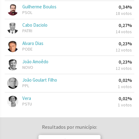
Guilherme Boulos
0,34%
PSOL
18 votos
Cabo Daciolo
0,27%
PATRI
14 votos
Alvaro Dias
0,23%
PODE
12 votos
João Amoêdo
0,23%
NOVO
12 votos
João Goulart Filho
0,02%
PPL
1 votos
Vera
0,02%
PSTU
1 votos
Resultados por município: