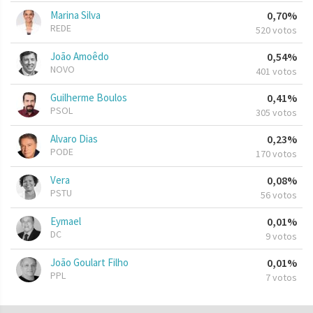
Marina Silva
0,70%
REDE
520 votos
João Amoêdo
0,54%
NOVO
401 votos
Guilherme Boulos
0,41%
PSOL
305 votos
Alvaro Dias
0,23%
PODE
170 votos
Vera
0,08%
PSTU
56 votos
Eymael
0,01%
DC
9 votos
João Goulart Filho
0,01%
PPL
7 votos