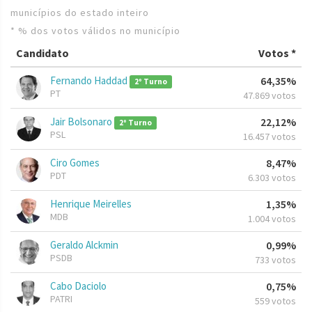
municípios do estado inteiro
* % dos votos válidos no município
Candidato
Votos *
Fernando Haddad
64,35%
2º Turno
PT
47.869 votos
Jair Bolsonaro
22,12%
2º Turno
PSL
16.457 votos
Ciro Gomes
8,47%
PDT
6.303 votos
Henrique Meirelles
1,35%
MDB
1.004 votos
Geraldo Alckmin
0,99%
PSDB
733 votos
Cabo Daciolo
0,75%
PATRI
559 votos