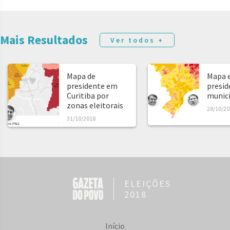
Mais Resultados
Ver todos +
Mapa de
Mapa e
presidente em
presid
Curitiba por
municíp
zonas eleitorais
28/10/20
31/10/2018
ELEIÇÕES
2018
Início