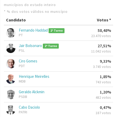
municípios do estado inteiro
* % dos votos válidos no município
Candidato
Votos *
Fernando Haddad
58,48%
2º Turno
PT
23.470 votos
Jair Bolsonaro
27,51%
2º Turno
PSL
11.042 votos
Ciro Gomes
9,33%
PDT
3.745 votos
Henrique Meirelles
1,85%
MDB
743 votos
Geraldo Alckmin
1,20%
PSDB
482 votos
Cabo Daciolo
0,47%
PATRI
187 votos