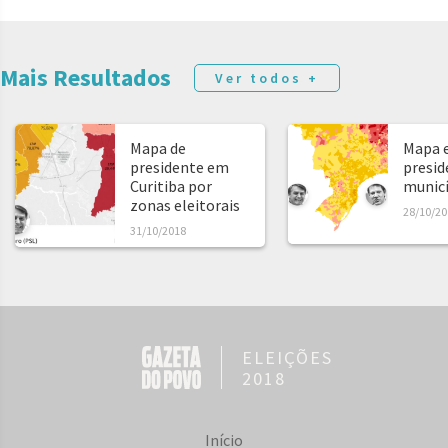
Mais Resultados
Ver todos +
Mapa de
Mapa e
presidente em
presid
Curitiba por
municíp
zonas eleitorais
28/10/20
31/10/2018
ELEIÇÕES
2018
Início