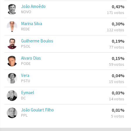
João Amoêdo
0,43%
NOVO
171 votos
Marina Silva
0,30%
REDE
122 votos
Guilherme Boulos
0,19%
PSOL
77 votos
Alvaro Dias
0,15%
PODE
59 votos
Vera
0,04%
PSTU
15 votos
Eymael
0,03%
DC
14 votos
João Goulart Filho
0,01%
PPL
5 votos