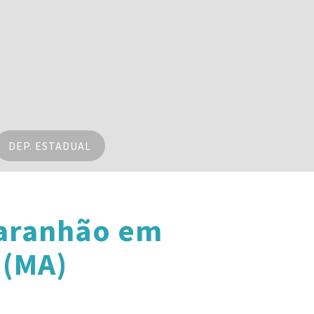
DEP. ESTADUAL
Maranhão em
 (MA)