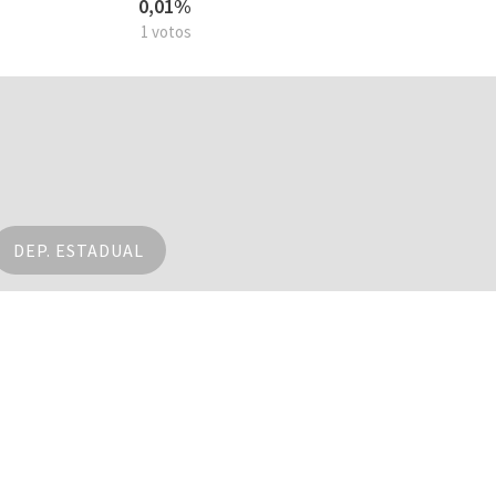
0,01%
1 votos
DEP. ESTADUAL