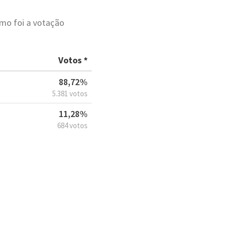
mo foi a votação
Votos *
88,72%
5.381 votos
11,28%
684 votos