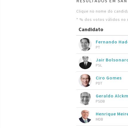
RESULTADOS EM SA
Clique no nome do candida
* % dos votos válidos no 
Candidato
Fernando Ha
PT
Jair Bolsona
PSL
Ciro Gomes
PDT
Geraldo Alckm
PSDB
Henrique Meire
MDB