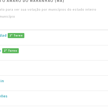
NTO AMARO DO MARANHÃO (MA)
to para ver sua votação por municípios do estado inteiro
município
ddad
2º Turno
ro
2º Turno
in
lles