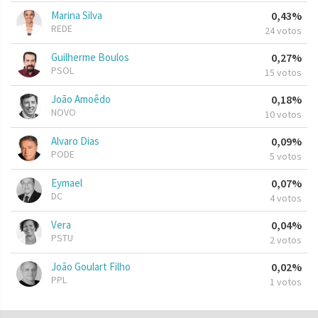
Marina Silva
0,43%
REDE
24 votos
Guilherme Boulos
0,27%
PSOL
15 votos
João Amoêdo
0,18%
NOVO
10 votos
Alvaro Dias
0,09%
PODE
5 votos
Eymael
0,07%
DC
4 votos
Vera
0,04%
PSTU
2 votos
João Goulart Filho
0,02%
PPL
1 votos