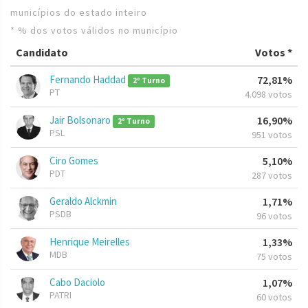
municípios do estado inteiro
* % dos votos válidos no município
Candidato
Votos *
Fernando Haddad
72,81%
2º Turno
PT
4.098 votos
Jair Bolsonaro
16,90%
2º Turno
PSL
951 votos
Ciro Gomes
5,10%
PDT
287 votos
Geraldo Alckmin
1,71%
PSDB
96 votos
Henrique Meirelles
1,33%
MDB
75 votos
Cabo Daciolo
1,07%
PATRI
60 votos