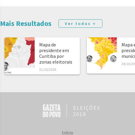
Mais Resultados
Ver todos +
Mapa de
Mapa e
presidente em
presid
Curitiba por
municíp
zonas eleitorais
28/10/20
31/10/2018
ELEIÇÕES
2018
Início