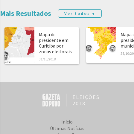
Mais Resultados
Ver todos +
Mapa de
Mapa e
presidente em
presid
Curitiba por
municíp
zonas eleitorais
28/10/20
31/10/2018
ELEIÇÕES
2018
Início
Últimas Notícias