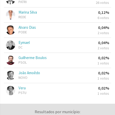
PATRI
26 votos
Marina Silva
0,12%
REDE
6 votos
Alvaro Dias
0,04%
PODE
2 votos
Eymael
0,04%
DC
2 votos
Guilherme Boulos
0,02%
PSOL
1 votos
João Amoêdo
0,02%
NOVO
1 votos
Vera
0,02%
PSTU
1 votos
Resultados por município: