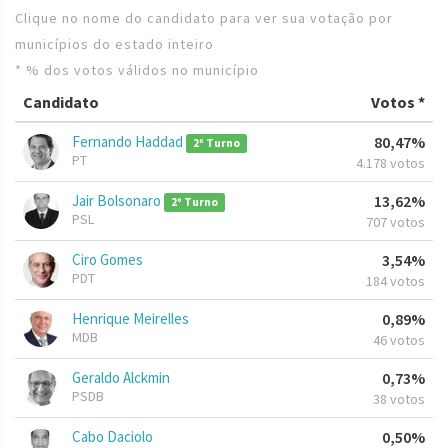
Clique no nome do candidato para ver sua votação por
municípios do estado inteiro
* % dos votos válidos no município
Candidato
Votos *
Fernando Haddad
80,47%
2º Turno
PT
4.178 votos
Jair Bolsonaro
13,62%
2º Turno
PSL
707 votos
Ciro Gomes
3,54%
PDT
184 votos
Henrique Meirelles
0,89%
MDB
46 votos
Geraldo Alckmin
0,73%
PSDB
38 votos
Cabo Daciolo
0,50%