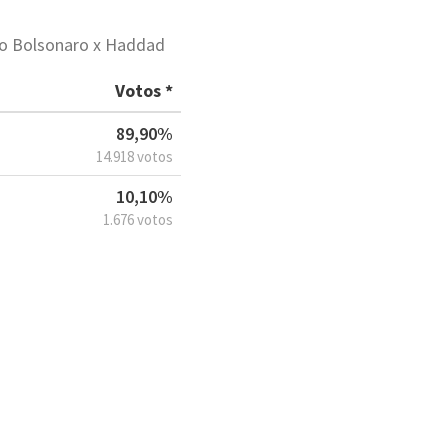
ão Bolsonaro x Haddad
Votos *
89,90%
14.918 votos
10,10%
1.676 votos