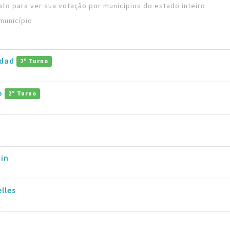
to para ver sua votação por municípios do estado inteiro
município
ddad
2º Turno
ro
2º Turno
in
lles