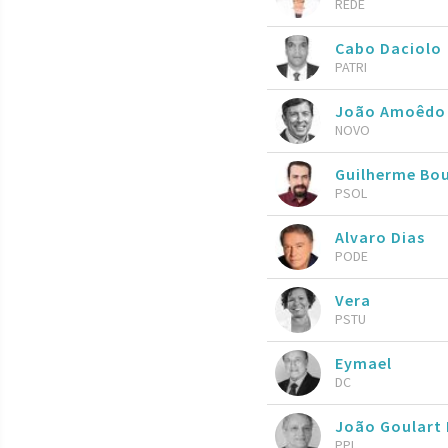
REDE
Cabo Daciolo
PATRI
João Amoêdo
NOVO
Guilherme Bo
PSOL
Alvaro Dias
PODE
Vera
PSTU
Eymael
DC
João Goulart 
PPL