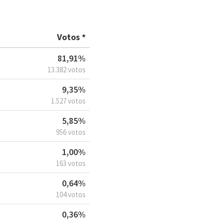
Votos *
81,91%
13.382 votos
9,35%
1.527 votos
5,85%
956 votos
1,00%
163 votos
0,64%
104 votos
0,36%