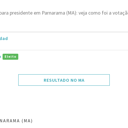
 para presidente em Parnarama (MA): veja como foi a votaç
dad
ro
Eleito
RESULTADO NO MA
NARAMA (MA)