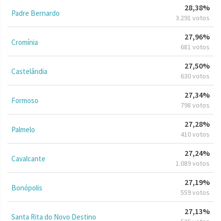
28,38%
Padre Bernardo
3.291 votos
27,96%
Cromínia
681 votos
27,50%
Castelândia
630 votos
27,34%
Formoso
798 votos
27,28%
Palmelo
410 votos
27,24%
Cavalcante
1.089 votos
27,19%
Bonópolis
559 votos
27,13%
Santa Rita do Novo Destino