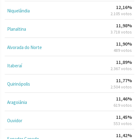
12,16%
Niquelândia
2.105 votos
11,98%
Planaltina
3.718 votos
11,90%
Alvorada do Norte
489 votos
11,89%
Itaberaí
2.367 votos
11,77%
Quirinópolis
2.504 votos
11,46%
Aragoiânia
619 votos
11,45%
Ouvidor
553 votos
11,42%
Senador Canedo