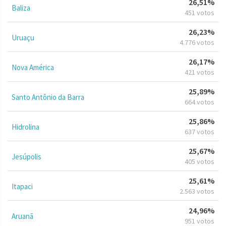
26,51%
Baliza
451 votos
26,23%
Uruaçu
4.776 votos
26,17%
Nova América
421 votos
25,89%
Santo Antônio da Barra
664 votos
25,86%
Hidrolina
637 votos
25,67%
Jesúpolis
405 votos
25,61%
Itapaci
2.563 votos
24,96%
Aruanã
951 votos