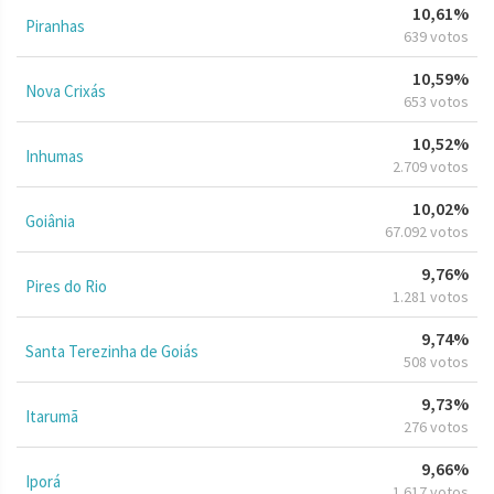
10,61%
Piranhas
639 votos
10,59%
Nova Crixás
653 votos
10,52%
Inhumas
2.709 votos
10,02%
Goiânia
67.092 votos
9,76%
Pires do Rio
1.281 votos
9,74%
Santa Terezinha de Goiás
508 votos
9,73%
Itarumã
276 votos
9,66%
Iporá
1.617 votos