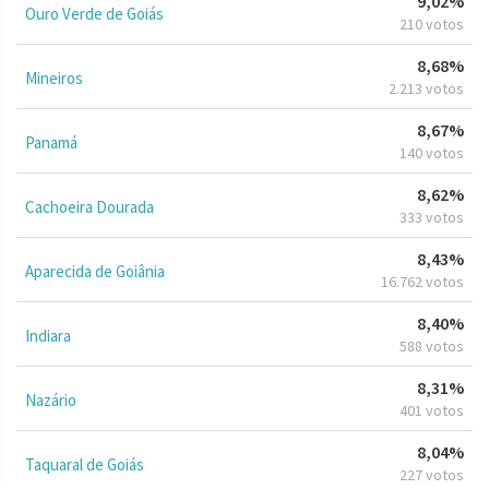
9,02%
Ouro Verde de Goiás
210 votos
8,68%
Mineiros
2.213 votos
8,67%
Panamá
140 votos
8,62%
Cachoeira Dourada
333 votos
8,43%
Aparecida de Goiânia
16.762 votos
8,40%
Indiara
588 votos
8,31%
Nazário
401 votos
8,04%
Taquaral de Goiás
227 votos