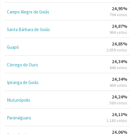
24,95%
Campo Alegre de Goiás
794 votos
24,87%
Santa Bárbara de Goiás
964 votos
24,85%
Guapó
2.059 votos
24,34%
Córrego do Ouro
446 votos
24,34%
Ipiranga de Goiás
464 votos
24,24%
Mutunópolis
569 votos
24,13%
Paranaiguara
1.180 votos
24,06%