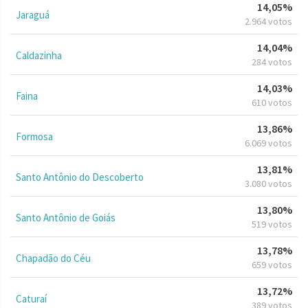
14,05%
Jaraguá
2.964 votos
14,04%
Caldazinha
284 votos
14,03%
Faina
610 votos
13,86%
Formosa
6.069 votos
13,81%
Santo Antônio do Descoberto
3.080 votos
13,80%
Santo Antônio de Goiás
519 votos
13,78%
Chapadão do Céu
659 votos
13,72%
Caturaí
389 votos