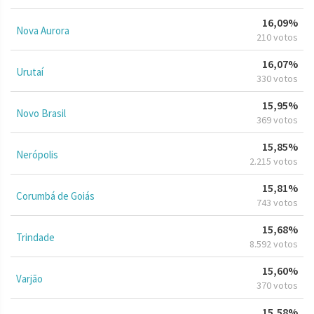
16,09%
Nova Aurora
210 votos
16,07%
Urutaí
330 votos
15,95%
Novo Brasil
369 votos
15,85%
Nerópolis
2.215 votos
15,81%
Corumbá de Goiás
743 votos
15,68%
Trindade
8.592 votos
15,60%
Varjão
370 votos
15,58%