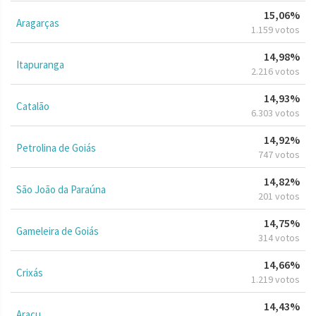
15,06%
Aragarças
1.159 votos
14,98%
Itapuranga
2.216 votos
14,93%
Catalão
6.303 votos
14,92%
Petrolina de Goiás
747 votos
14,82%
São João da Paraúna
201 votos
14,75%
Gameleira de Goiás
314 votos
14,66%
Crixás
1.219 votos
14,43%
Araçu