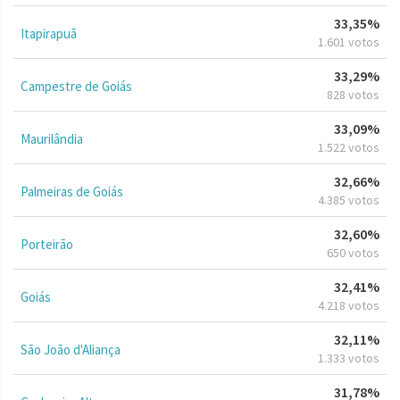
33,35%
Itapirapuã
1.601 votos
33,29%
Campestre de Goiás
828 votos
33,09%
Maurilândia
1.522 votos
32,66%
Palmeiras de Goiás
4.385 votos
32,60%
Porteirão
650 votos
32,41%
Goiás
4.218 votos
32,11%
São João d'Aliança
1.333 votos
31,78%