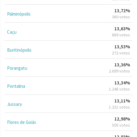
13,72%
Palminópolis
380 votos
13,63%
Caçu
889 votos
13,53%
Buritinópolis
272 votos
13,36%
Porangatu
2.699 votos
13,34%
Pontalina
1.248 votos
13,11%
Jussara
1.231 votos
12,98%
Flores de Goiás
505 votos
12,83%