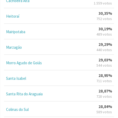
Cachoeira Alta
1.559 votos
30,35%
Heitoraí
752 votos
30,19%
Mairipotaba
489 votos
29,29%
Marzagão
440 votos
29,03%
Morro Agudo de Goiás
544 votos
28,95%
Santa Isabel
711 votos
28,87%
Santa Rita do Araguaia
728 votos
28,84%
Colinas do Sul
589 votos