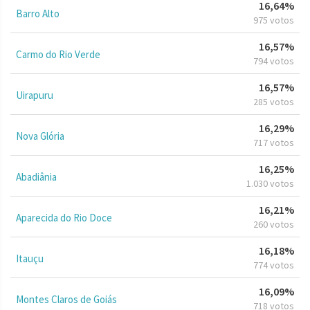
16,64%
Barro Alto
975 votos
16,57%
Carmo do Rio Verde
794 votos
16,57%
Uirapuru
285 votos
16,29%
Nova Glória
717 votos
16,25%
Abadiânia
1.030 votos
16,21%
Aparecida do Rio Doce
260 votos
16,18%
Itauçu
774 votos
16,09%
Montes Claros de Goiás
718 votos