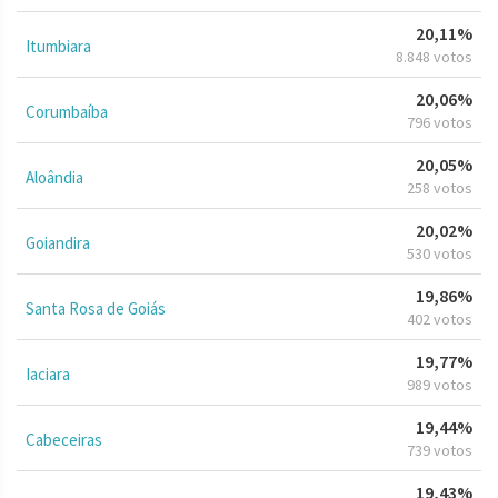
20,11%
Itumbiara
8.848 votos
20,06%
Corumbaíba
796 votos
20,05%
Aloândia
258 votos
20,02%
Goiandira
530 votos
19,86%
Santa Rosa de Goiás
402 votos
19,77%
Iaciara
989 votos
19,44%
Cabeceiras
739 votos
19,43%