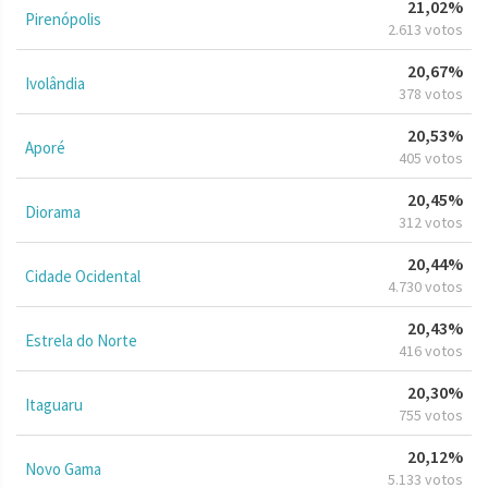
21,02%
Pirenópolis
2.613 votos
20,67%
Ivolândia
378 votos
20,53%
Aporé
405 votos
20,45%
Diorama
312 votos
20,44%
Cidade Ocidental
4.730 votos
20,43%
Estrela do Norte
416 votos
20,30%
Itaguaru
755 votos
20,12%
Novo Gama
5.133 votos