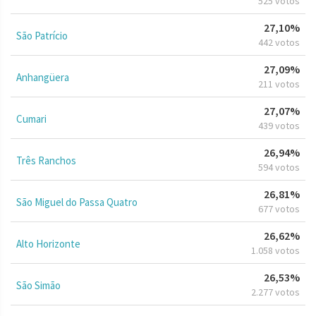
525 votos
27,10%
São Patrício
442 votos
27,09%
Anhangüera
211 votos
27,07%
Cumari
439 votos
26,94%
Três Ranchos
594 votos
26,81%
São Miguel do Passa Quatro
677 votos
26,62%
Alto Horizonte
1.058 votos
26,53%
São Simão
2.277 votos