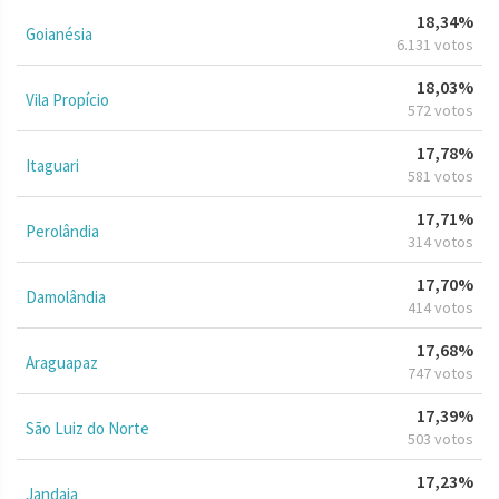
18,34%
Goianésia
6.131 votos
18,03%
Vila Propício
572 votos
17,78%
Itaguari
581 votos
17,71%
Perolândia
314 votos
17,70%
Damolândia
414 votos
17,68%
Araguapaz
747 votos
17,39%
São Luiz do Norte
503 votos
17,23%
Jandaia