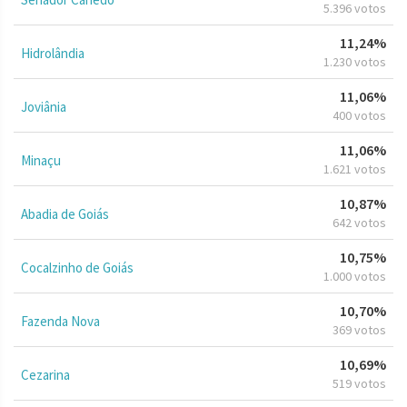
5.396 votos
11,24%
Hidrolândia
1.230 votos
11,06%
Joviânia
400 votos
11,06%
Minaçu
1.621 votos
10,87%
Abadia de Goiás
642 votos
10,75%
Cocalzinho de Goiás
1.000 votos
10,70%
Fazenda Nova
369 votos
10,69%
Cezarina
519 votos