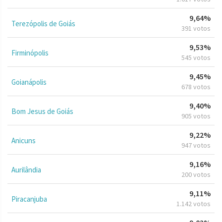
9,64%
Terezópolis de Goiás
391 votos
9,53%
Firminópolis
545 votos
9,45%
Goianápolis
678 votos
9,40%
Bom Jesus de Goiás
905 votos
9,22%
Anicuns
947 votos
9,16%
Aurilândia
200 votos
9,11%
Piracanjuba
1.142 votos