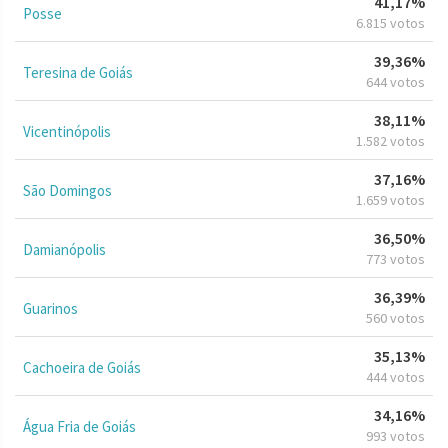
41,17%
Posse
6.815 votos
39,36%
Teresina de Goiás
644 votos
38,11%
Vicentinópolis
1.582 votos
37,16%
São Domingos
1.659 votos
36,50%
Damianópolis
773 votos
36,39%
Guarinos
560 votos
35,13%
Cachoeira de Goiás
444 votos
34,16%
Água Fria de Goiás
993 votos