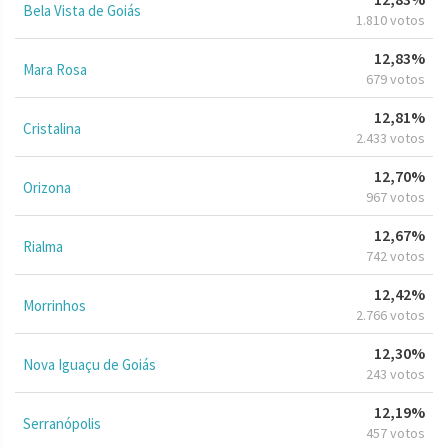
Bela Vista de Goiás
1.810 votos
12,83%
Mara Rosa
679 votos
12,81%
Cristalina
2.433 votos
12,70%
Orizona
967 votos
12,67%
Rialma
742 votos
12,42%
Morrinhos
2.766 votos
12,30%
Nova Iguaçu de Goiás
243 votos
12,19%
Serranópolis
457 votos