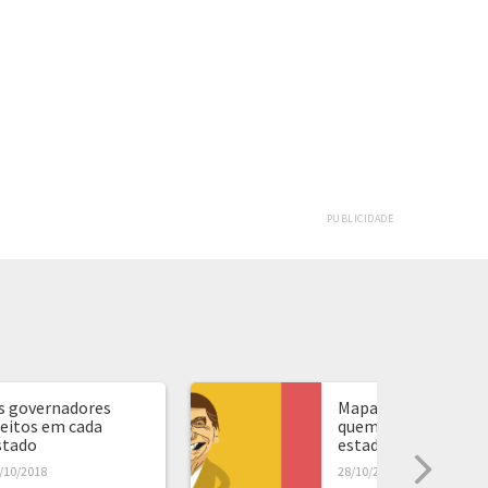
PUBLICIDADE
s governadores
Mapa de presidente:
leitos em cada
quem ganhou em ca
stado
estado...
/10/2018
28/10/2018