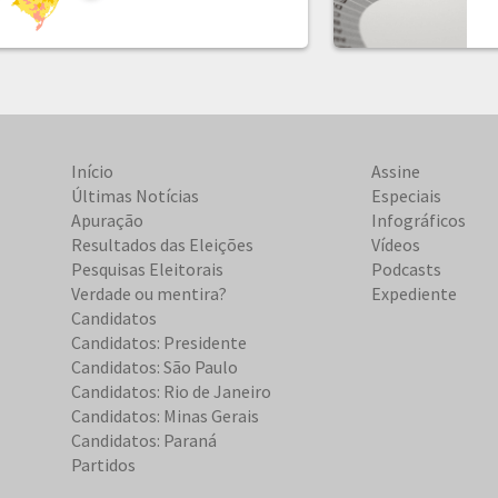
Início
Assine
Últimas Notícias
Especiais
Apuração
Infográficos
Resultados das Eleições
Vídeos
Pesquisas Eleitorais
Podcasts
Verdade ou mentira?
Expediente
Candidatos
Candidatos: Presidente
Candidatos: São Paulo
Candidatos: Rio de Janeiro
Candidatos: Minas Gerais
Candidatos: Paraná
Partidos