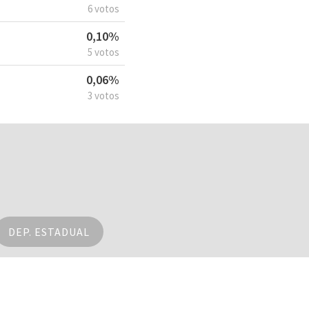
6 votos
0,10%
5 votos
0,06%
3 votos
DEP. ESTADUAL