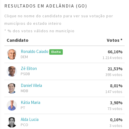
RESULTADOS EM ADELÂNDIA (GO)
Clique no nome do candidato para ver sua votação por
municípios do estado inteiro
* % dos votos válidos no município
Candidato
Votos *
Ronaldo Caiado
66,16%
Eleito
DEM
1.214 votos
Zé Eliton
21,53%
PSDB
395 votos
Daniel Vilela
8,01%
MDB
147 votos
Kátia Maria
3,98%
PT
73 votos
Alda Lucia
0,16%
PCO
3 votos