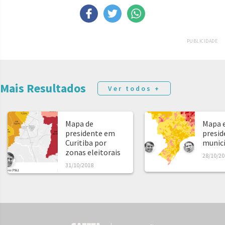
PUBLICIDADE
Mais Resultados
Ver todos +
Mapa de
Mapa e
presidente em
presid
Curitiba por
municíp
zonas eleitorais
28/10/20
31/10/2018