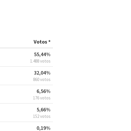
Votos *
55,44%
1.488 votos
32,04%
860 votos
6,56%
176 votos
5,66%
152 votos
0,19%