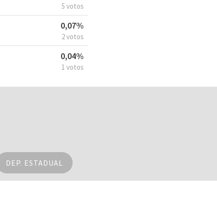
5 votos
0,07%
2 votos
0,04%
1 votos
DEP. ESTADUAL