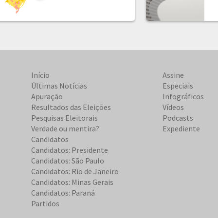
Início
Assine
Últimas Notícias
Especiais
Apuração
Infográficos
Resultados das Eleições
Vídeos
Pesquisas Eleitorais
Podcasts
Verdade ou mentira?
Expediente
Candidatos
Candidatos: Presidente
Candidatos: São Paulo
Candidatos: Rio de Janeiro
Candidatos: Minas Gerais
Candidatos: Paraná
Partidos