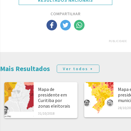
RESULTADOS NACIONAIS
COMPARTILHAR
PUBLICIDADE
Mais Resultados
Ver todos +
Mapa de
Mapa e
presidente em
presid
Curitiba por
municíp
zonas eleitorais
28/10/20
31/10/2018