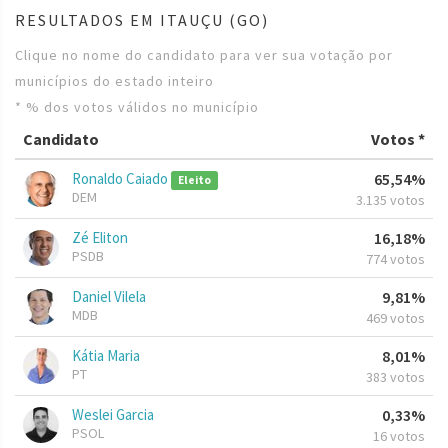
RESULTADOS EM ITAUÇU (GO)
Clique no nome do candidato para ver sua votação por
municípios do estado inteiro
* % dos votos válidos no município
Candidato
Votos *
Ronaldo Caiado
65,54%
Eleito
DEM
3.135 votos
Zé Eliton
16,18%
PSDB
774 votos
Daniel Vilela
9,81%
MDB
469 votos
Kátia Maria
8,01%
PT
383 votos
Weslei Garcia
0,33%
PSOL
16 votos